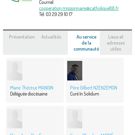
Courriel:
cooperation.missionnaire@catholique88.fr
Tél:
03 29 29 10 17
Présentation
Actualités
Au service
Lieux et
de la
adresses
communauté
(onglet
utiles
actif)
Marie Thérèse MANGIN
Père Gilbert NZENZEMON
Déléguée diocésaine
Curé In Solidum