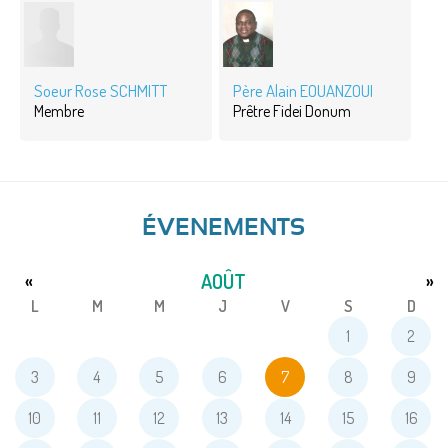
Soeur Rose SCHMITT
Père Alain EOUANZOUI
Membre
Prêtre Fidei Donum
ÉVENEMENTS
AOÛT
«
»
L
M
M
J
V
S
D
1
2
3
4
5
6
7
8
9
10
11
12
13
14
15
16