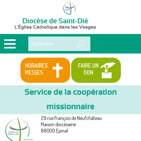
Diocèse de Saint-Dié
L'Église Catholique dans les Vosges
Rechercher
HORAIRES
FAIRE UN
MESSES
DON
Service de la coopération
missionnaire
Services
Vous
29 rue François de Neufchâteau
êtes
Maison diocésaine
88000
Epinal
ici