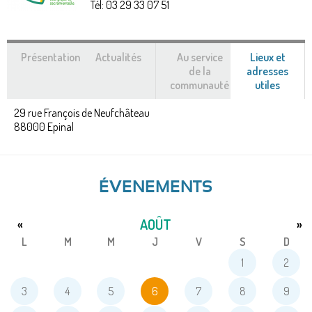
Tél:
03 29 33 07 51
Présentation
Actualités
Au service
Lieux et
de la
adresses
communauté
utiles
(ongle
actif)
29 rue François de Neufchâteau
88000
Epinal
ÉVENEMENTS
AOÛT
«
»
L
M
M
J
V
S
D
1
2
3
4
5
6
7
8
9