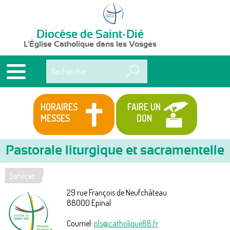
Diocèse de Saint-Dié
L'Église Catholique dans les Vosges
Rechercher
HORAIRES
FAIRE UN
MESSES
DON
Pastorale liturgique et sacramentelle
Services
Vous
29 rue François de Neufchâteau
êtes
88000
Epinal
ici
Courriel:
pls@catholique88.fr