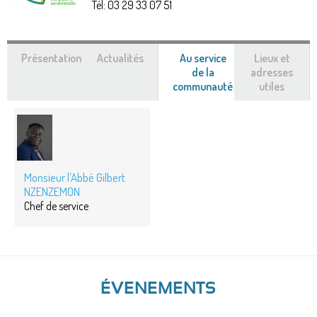
Tél:
03 29 33 07 51
Présentation
Actualités
Au service
Lieux et
de la
adresses
communauté
(onglet
utiles
actif)
Monsieur l'Abbé Gilbert
NZENZEMON
Chef de service
ÉVENEMENTS