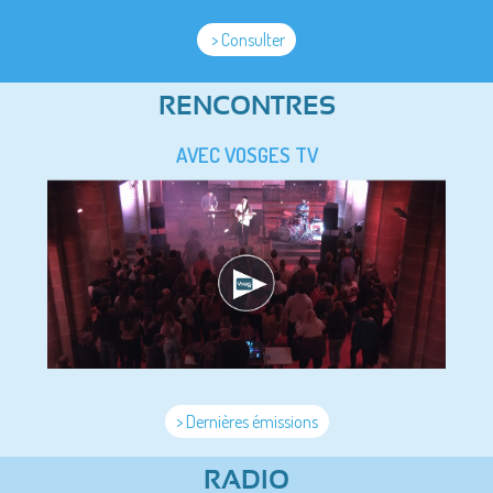
> Consulter
RENCONTRES
AVEC VOSGES TV
> Dernières émissions
RADIO