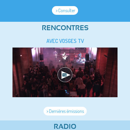
> Consulter
RENCONTRES
AVEC VOSGES TV
> Dernières émissions
RADIO