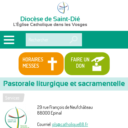
Diocèse de Saint-Dié
L'Église Catholique dans les Vosges
Rechercher
HORAIRES
FAIRE UN
MESSES
DON
Pastorale liturgique et sacramentelle
Services
Vous
29 rue François de Neufchâteau
êtes
88000
Epinal
ici
Courriel:
pls@catholique88.fr