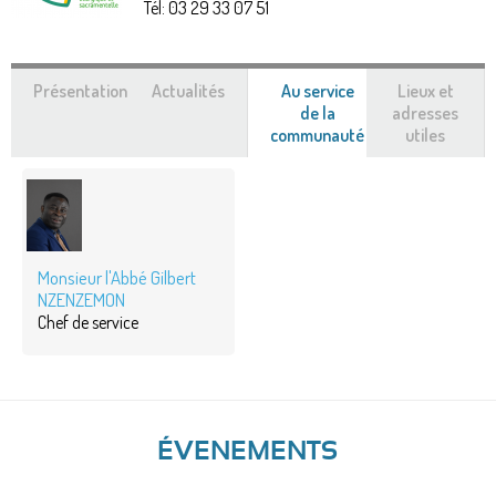
Tél:
03 29 33 07 51
Présentation
Actualités
Au service
Lieux et
de la
adresses
communauté
(onglet
utiles
actif)
Monsieur l'Abbé Gilbert
NZENZEMON
Chef de service
ÉVENEMENTS