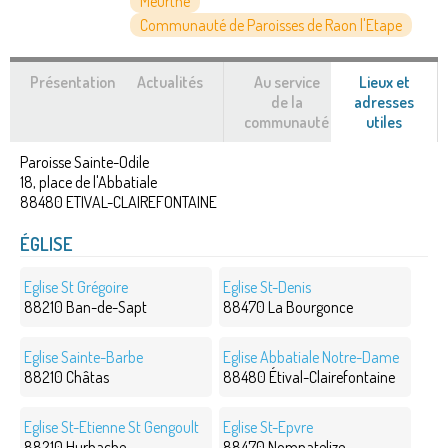
Meurthe
Communauté de Paroisses de Raon l'Etape
Présentation
Actualités
Au service
Lieux et
de la
adresses
communauté
utiles
(ongle
actif)
Paroisse Sainte-Odile
18, place de l'Abbatiale
88480
ETIVAL-CLAIREFONTAINE
ÉGLISE
Eglise St Grégoire
Eglise St-Denis
88210 Ban-de-Sapt
88470 La Bourgonce
Eglise Sainte-Barbe
Eglise Abbatiale Notre-Dame
88210 Châtas
88480 Étival-Clairefontaine
Eglise St-Etienne St Gengoult
Eglise St-Epvre
88210 Hurbache
88470 Nompatelize