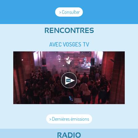
> Consulter
RENCONTRES
AVEC VOSGES TV
> Dernières émissions
RADIO