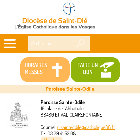
Diocèse de Saint-Dié
L'Église Catholique dans les Vosges
Rechercher
HORAIRES
FAIRE UN
MESSES
DON
Paroisse Sainte-Odile
Paroisse Sainte-Odile
18, place de l'Abbatiale
Vous
88480
ETIVAL-CLAIREFONTAINE
êtes
Courriel:
p.sainteodile@catholique88.fr
Tél:
03 29 41 52 08
ici