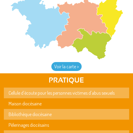
Voir la carte >
PRATIQUE
Cellule d'écoute pour les personnes victimes d'abus sexuels
Maison diocésaine
Bibliothèque diocésaine
Pèlerinages diocésains