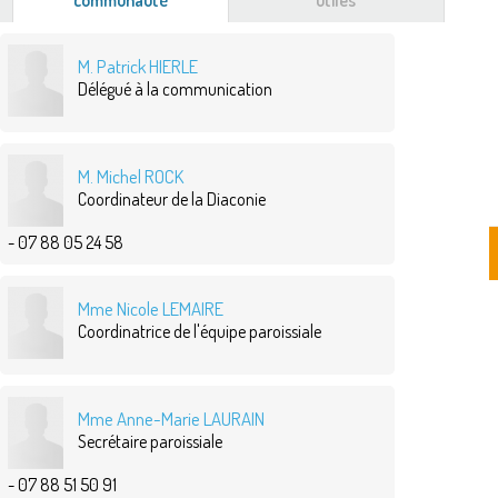
communauté
(onglet
utiles
actif)
M. Patrick HIERLE
Délégué à la communication
M. Michel ROCK
Coordinateur de la Diaconie
- 07 88 05 24 58
Mme Nicole LEMAIRE
Coordinatrice de l'équipe paroissiale
Mme Anne-Marie LAURAIN
Secrétaire paroissiale
- 07 88 51 50 91