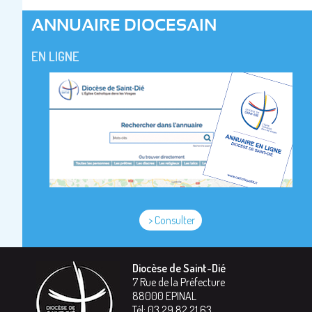
ANNUAIRE DIOCESAIN
EN LIGNE
> Consulter
Diocèse de Saint-Dié
7 Rue de la Préfecture
88000
EPINAL
Tél:
03 29 82 21 63