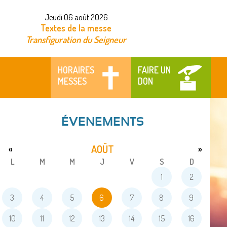
Jeudi 06 août 2026
Textes de la messe
Transfiguration du Seigneur
HORAIRES
FAIRE UN
MESSES
DON
ÉVENEMENTS
AOÛT
«
»
L
M
M
J
V
S
D
1
2
3
4
5
6
7
8
9
10
11
12
13
14
15
16