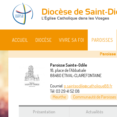
Diocèse de Saint-Di
L'Église Catholique dans les Vosges
ACCUEIL
DIOCÈSE
VIVRE SA FOI
PAROISSES
Paroisse
Paroisse Sainte-Odile
18, place de l'Abbatiale
Vous
88480
ETIVAL-CLAIREFONTAINE
êtes
Courriel:
p.sainteodile@catholique88.fr
Tél:
03 29 41 52 08
ici
Meurthe
Communauté de Paroisses d
Présentation
Actualités