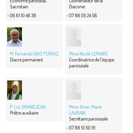
Econome paroissial,
Coordinateur de la
Sacristain
Diaconie
- 06 61 10 48 38
- 07 88 05 24 58
M. Fernando DIAS FERRAZ
Mme Nicole LEMAIRE
Diacre permanent
Coordinatrice de l'équipe
paroissiale
P. Luc GRANDJEAN
Mme Anne-Marie
LAURAIN
Prêtre auxiliaire
Secrétaire paroissiale
- 07 88 51 50 91