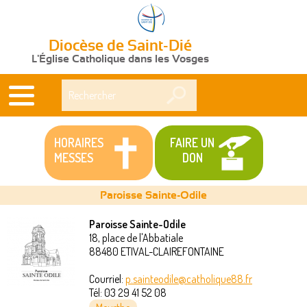
Diocèse de Saint-Dié
L'Église Catholique dans les Vosges
Rechercher
HORAIRES
FAIRE UN
MESSES
DON
Paroisse Sainte-Odile
Paroisse Sainte-Odile
18, place de l'Abbatiale
Vous
88480
ETIVAL-CLAIREFONTAINE
êtes
Courriel:
p.sainteodile@catholique88.fr
Tél:
03 29 41 52 08
ici