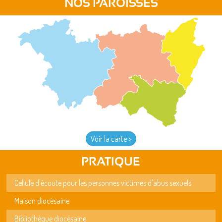
NOS PAROISSES
Voir la carte >
PRATIQUE
Cellule d'écoute pour les personnes victimes d'abus sexuels
Maison diocésaine
Bibliothèque diocésaine