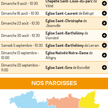
Chapelle Saint-Louis-du-parc
de
+
Dimanche 9 août - 10:30
Vittel
+
Dimanche 16 août - 10:30
Eglise Saint-Laurent
de Belrupt
Eglise Saint-Christophe
de
+
Dimanche 23 août - 10:30
Jésonville
Eglise Saint-Barthélémy
de
+
Dimanche 30 août - 10:30
Vioménil
+
Samedi 5 septembre - 10:30
Eglise Saint-Barthélémy
de Lerrain
Dimanche 13 septembre -
Eglise Nativité Notre-Dame
de
+
10:00
Attigny
Dimanche 20 septembre -
+
Eglise Saint-Evre
de Bonvillet
11:00
NOS PAROISSES