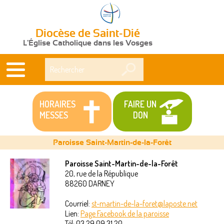
Diocèse de Saint-Dié
L'Église Catholique dans les Vosges
Rechercher
HORAIRES
FAIRE UN
MESSES
DON
Paroisse Saint-Martin-de-la-Forêt
Paroisse Saint-Martin-de-la-Forêt
20, rue de la République
Vous
88260
DARNEY
êtes
Courriel:
st-martin-de-la-foret@laposte.net
Lien:
Page Facebook de la paroisse
ici
Tél:
03 29 09 31 20