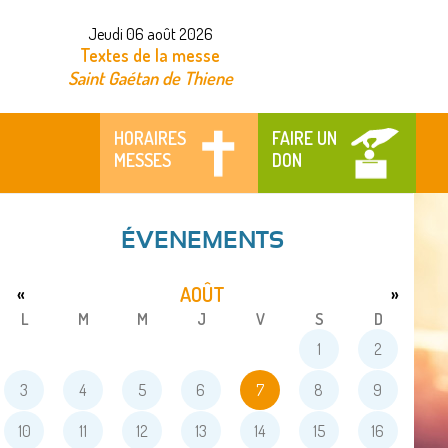
Jeudi 06 août 2026
Textes de la messe
Saint Gaétan de Thiene
HORAIRES
FAIRE UN
MESSES
DON
ÉVENEMENTS
AOÛT
«
»
L
M
M
J
V
S
D
1
2
3
4
5
6
7
8
9
10
11
12
13
14
15
16