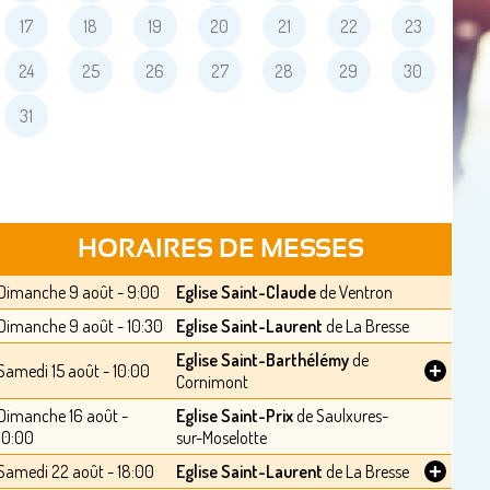
17
18
19
20
21
22
23
24
25
26
27
28
29
30
31
HORAIRES DE MESSES
Dimanche 9 août - 9:00
Eglise Saint-Claude
de Ventron
Dimanche 9 août - 10:30
Eglise Saint-Laurent
de La Bresse
Eglise Saint-Barthélémy
de
+
Samedi 15 août - 10:00
Cornimont
Dimanche 16 août -
Eglise Saint-Prix
de Saulxures-
10:00
sur-Moselotte
+
Samedi 22 août - 18:00
Eglise Saint-Laurent
de La Bresse