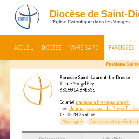
Diocèse de Saint-Di
L'Église Catholique dans les Vosges
ACCUEIL
DIOCÈSE
VIVRE SA FOI
PAROISSES
Paroisse Saint
Paroisse Saint-Laurent-La-Bresse
10, rue Mougel Bey
Vous
88250
LA BRESSE
êtes
Courriel:
paroisse.la.bresse@orange.fr
Lien:
Journal paroissial - La Bresse Eccles
ici
Tél:
03 29 25 40 46
Montagne
Communauté de Paroisses