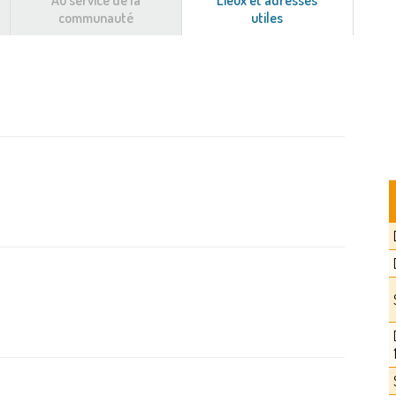
Au service de la
Lieux et adresses
communauté
utiles
(onglet
actif)