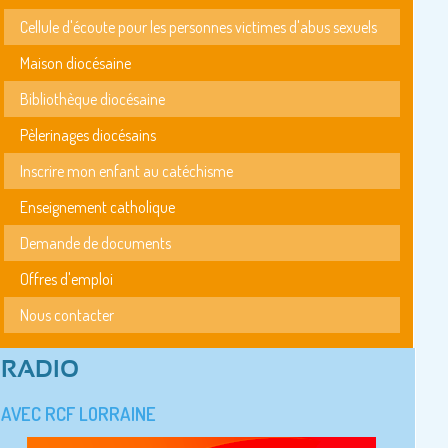
Cellule d'écoute pour les personnes victimes d'abus sexuels
Maison diocésaine
Bibliothèque diocésaine
Pèlerinages diocésains
Inscrire mon enfant au catéchisme
Enseignement catholique
Demande de documents
Offres d'emploi
Nous contacter
RADIO
AVEC RCF LORRAINE