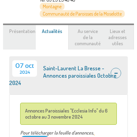
Montagne
Communauté de Paroisses de la Moselotte
Présentation
Actualités
(onglet
Au service
Lieux et
actif)
de la
adresses
communauté
utiles
07 oct
Saint-Laurent La Bresse -
2024
Annonces paroissiales Octobre
2024
Annonces Paroissiales "Ecclesia Info" du 6
octobre au 3 novembre 2024
Pour télécharger la feuille d'annonces,