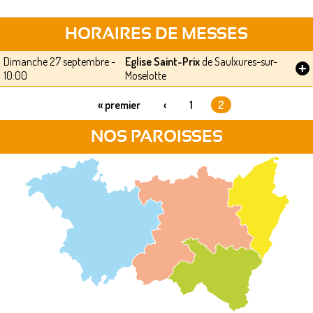
HORAIRES DE MESSES
Dimanche 27 septembre -
Eglise Saint-Prix
de Saulxures-sur-
+
10:00
Moselotte
« premier
‹
1
2
PAGES
NOS PAROISSES