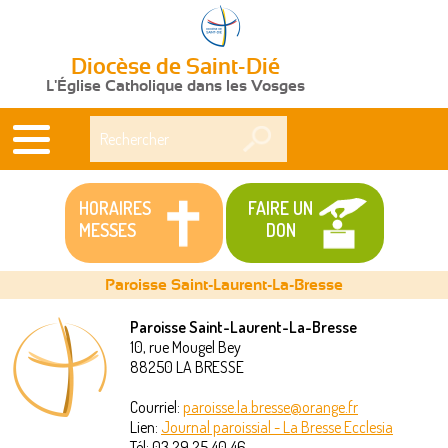
Diocèse de Saint-Dié
L'Église Catholique dans les Vosges
Rechercher
HORAIRES
FAIRE UN
MESSES
DON
Paroisse Saint-Laurent-La-Bresse
Paroisse Saint-Laurent-La-Bresse
10, rue Mougel Bey
Vous
88250
LA BRESSE
êtes
Courriel:
paroisse.la.bresse@orange.fr
Lien:
Journal paroissial - La Bresse Ecclesia
ici
Tél:
03 29 25 40 46