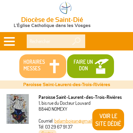
Diocèse de Saint-Dié
L'Église Catholique dans les Vosges
Rechercher
HORAIRES
FAIRE UN
MESSES
DON
Paroisse Saint-Laurent-des-Trois-Rivières
Paroisse Saint-Laurent-des-Trois-Rivières
1, bis rue du Docteur Louvard
Vous
88440
NOMEXY
VOIR LE
êtes
Courriel:
belambojean@gmail.com
SITE DÉDIÉ
Tél:
03 29 67 91 37
ici