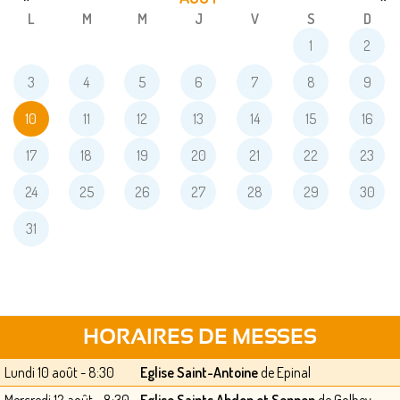
L
M
M
J
V
S
D
1
2
3
4
5
6
7
8
9
10
11
12
13
14
15
16
17
18
19
20
21
22
23
24
25
26
27
28
29
30
31
HORAIRES DE MESSES
Lundi 10 août - 8:30
Eglise Saint-Antoine
de Epinal
Mercredi 12 août - 8:30
Eglise Saints Abdon et Sennen
de Golbey