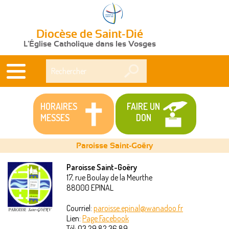
Diocèse de Saint-Dié
L'Église Catholique dans les Vosges
Rechercher
HORAIRES
FAIRE UN
MESSES
DON
Paroisse Saint-Goëry
Paroisse Saint-Goëry
17, rue Boulay de la Meurthe
Vous
88000
EPINAL
êtes
Courriel:
paroisse.epinal@wanadoo.fr
Lien:
Page Facebook
ici
Tél:
03 29 82 36 89