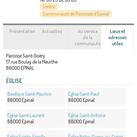
Centre
Communauté de Paroisses d'Epinal
Présentation
Actualités
Au service
Lieux et
de la
adresses
communauté
utiles
(ongle
actif)
Paroisse Saint-Goëry
17, rue Boulay de la Meurthe
88000
EPINAL
ÉGLISE
Basilique Saint-Maurice
Eglise Saint-Paul
88000 Epinal
88000 Epinal
Eglise Saint-Laurent
Eglise Saint-Antoine
88000 Epinal
88000 Epinal
Eglise Sainte-Famille
Église Notre-Dame-au-Cierge