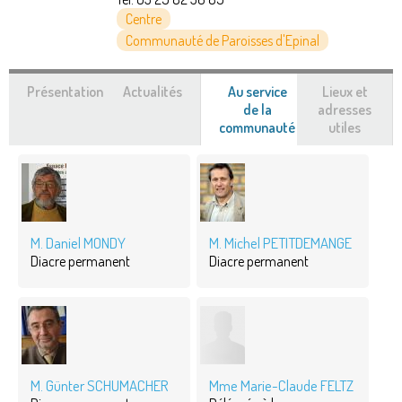
Centre
Communauté de Paroisses d'Epinal
Présentation
Actualités
Au service
Lieux et
de la
adresses
communauté
(onglet
utiles
actif)
M. Daniel MONDY
M. Michel PETITDEMANGE
Diacre permanent
Diacre permanent
M. Günter SCHUMACHER
Mme Marie-Claude FELTZ