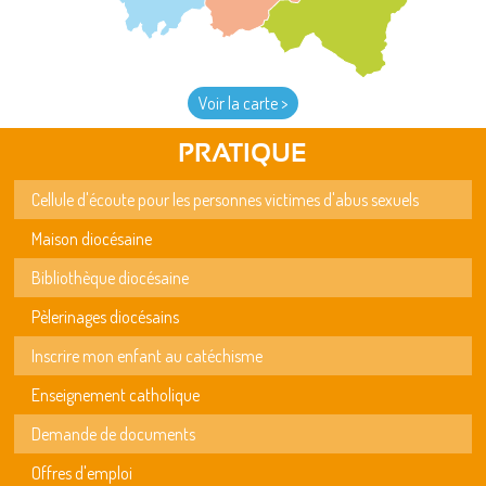
Voir la carte >
PRATIQUE
Cellule d'écoute pour les personnes victimes d'abus sexuels
Maison diocésaine
Bibliothèque diocésaine
Pèlerinages diocésains
Inscrire mon enfant au catéchisme
Enseignement catholique
Demande de documents
Offres d'emploi