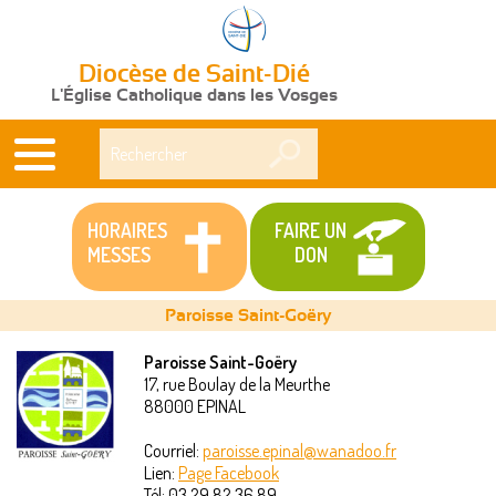
Diocèse de Saint-Dié
L'Église Catholique dans les Vosges
Rechercher
HORAIRES
FAIRE UN
MESSES
DON
Paroisse Saint-Goëry
Paroisse Saint-Goëry
17, rue Boulay de la Meurthe
Vous
88000
EPINAL
êtes
Courriel:
paroisse.epinal@wanadoo.fr
Lien:
Page Facebook
ici
Tél:
03 29 82 36 89