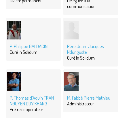
Diacre permanent
Déléguée à la
communication
P. Philippe BALDACINI
Père Jean-Jacques
Ndunguste
Curé In Solidum
Curé In Solidum
P. Thomas d'Aquin TRAN
M. l'abbé Pierre Mathieu
NGUYEN DUY KHANG
Administrateur
Prêtre coopérateur