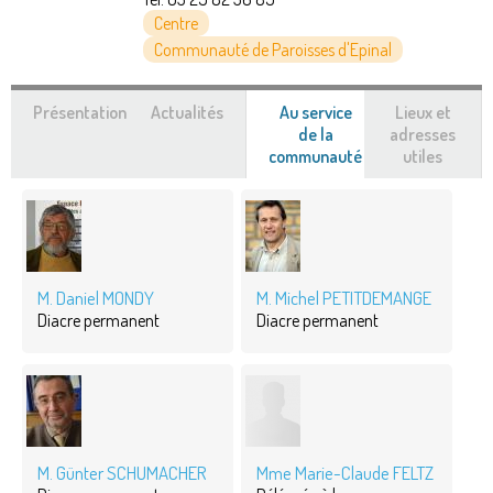
Centre
Communauté de Paroisses d'Epinal
Présentation
Actualités
Au service
Lieux et
de la
adresses
communauté
(onglet
utiles
actif)
M. Daniel MONDY
M. Michel PETITDEMANGE
Diacre permanent
Diacre permanent
M. Günter SCHUMACHER
Mme Marie-Claude FELTZ