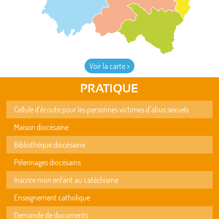
Voir la carte >
PRATIQUE
Cellule d'écoute pour les personnes victimes d'abus sexuels
Maison diocésaine
Bibliothèque diocésaine
Pèlerinages diocésains
Inscrire mon enfant au catéchisme
Enseignement catholique
Demande de documents