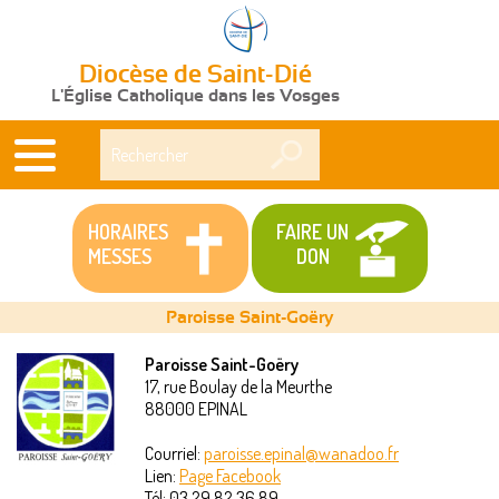
Diocèse de Saint-Dié
L'Église Catholique dans les Vosges
Rechercher
HORAIRES
FAIRE UN
MESSES
DON
Paroisse Saint-Goëry
Paroisse Saint-Goëry
17, rue Boulay de la Meurthe
Vous
88000
EPINAL
êtes
Courriel:
paroisse.epinal@wanadoo.fr
Lien:
Page Facebook
ici
Tél:
03 29 82 36 89