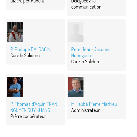
Diacre permanent
Déléguée à la
communication
P. Philippe BALDACINI
Père Jean-Jacques
Ndunguste
Curé In Solidum
Curé In Solidum
P. Thomas d'Aquin TRAN
M. l'abbé Pierre Mathieu
NGUYEN DUY KHANG
Administrateur
Prêtre coopérateur