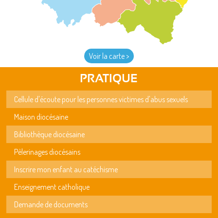
Voir la carte >
PRATIQUE
Cellule d'écoute pour les personnes victimes d'abus sexuels
Maison diocésaine
Bibliothèque diocésaine
Pèlerinages diocésains
Inscrire mon enfant au catéchisme
Enseignement catholique
Demande de documents