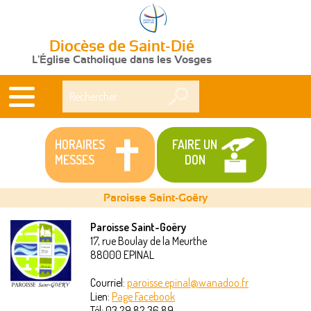
Diocèse de Saint-Dié
L'Église Catholique dans les Vosges
Rechercher
HORAIRES
FAIRE UN
MESSES
DON
Paroisse Saint-Goëry
Paroisse Saint-Goëry
17, rue Boulay de la Meurthe
Vous
88000
EPINAL
êtes
Courriel:
paroisse.epinal@wanadoo.fr
Lien:
Page Facebook
ici
Tél:
03 29 82 36 89