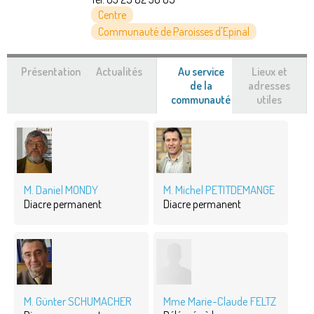
Centre
Communauté de Paroisses d'Epinal
Présentation
Actualités
Au service
Lieux et
de la
adresses
communauté
(onglet
utiles
actif)
M. Daniel MONDY
M. Michel PETITDEMANGE
Diacre permanent
Diacre permanent
M. Günter SCHUMACHER
Mme Marie-Claude FELTZ