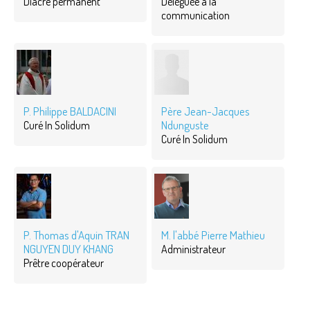
Diacre permanent
Déléguée à la
communication
P. Philippe BALDACINI
Père Jean-Jacques
Ndunguste
Curé In Solidum
Curé In Solidum
P. Thomas d'Aquin TRAN
M. l'abbé Pierre Mathieu
NGUYEN DUY KHANG
Administrateur
Prêtre coopérateur