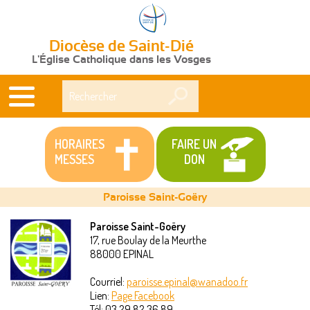
Diocèse de Saint-Dié
L'Église Catholique dans les Vosges
Rechercher
HORAIRES
FAIRE UN
MESSES
DON
Paroisse Saint-Goëry
Paroisse Saint-Goëry
17, rue Boulay de la Meurthe
Vous
88000
EPINAL
êtes
Courriel:
paroisse.epinal@wanadoo.fr
Lien:
Page Facebook
ici
Tél:
03 29 82 36 89