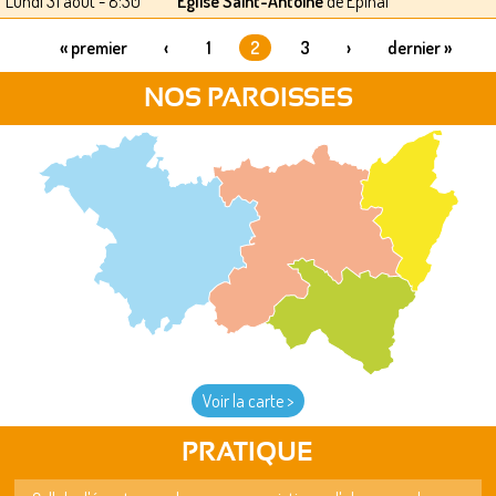
Lundi 31 août - 8:30
Eglise Saint-Antoine
de Epinal
« premier
‹
1
2
3
›
dernier »
PAGES
NOS PAROISSES
Voir la carte >
PRATIQUE