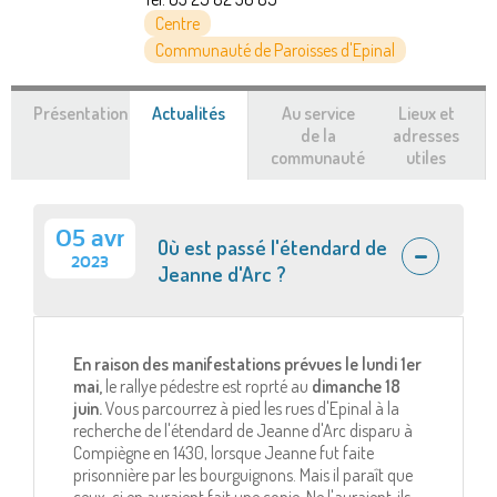
Centre
Communauté de Paroisses d'Epinal
Présentation
Actualités
(onglet
Au service
Lieux et
actif)
de la
adresses
communauté
utiles
05 avr
Où est passé l'étendard de
2023
Jeanne d'Arc ?
En raison des manifestations prévues le lundi 1er
mai,
le rallye pédestre est roprté au
dimanche 18
juin.
Vous parcourrez à pied les rues d'Epinal à la
recherche de l'étendard de Jeanne d'Arc disparu à
Compiègne en 1430, lorsque Jeanne fut faite
prisonnière par les bourguignons. Mais il paraît que