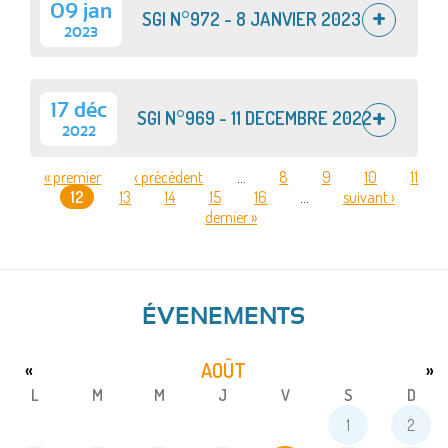
09 jan
SGI N°972 - 8 JANVIER 2023
2023
17 déc
SGI N°969 - 11 DECEMBRE 2022
2022
« premier
‹ précédent
…
8
9
10
11
12
13
14
15
16
…
suivant ›
PAGES
dernier »
ÉVENEMENTS
AOÛT
«
»
L
M
M
J
V
S
D
1
2