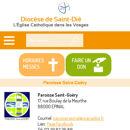
Diocèse de Saint-Dié
L'Église Catholique dans les Vosges
Rechercher
HORAIRES
FAIRE UN
MESSES
DON
Paroisse Saint-Goëry
Paroisse Saint-Goëry
17, rue Boulay de la Meurthe
Vous
88000
EPINAL
êtes
Courriel:
paroisse.epinal@wanadoo.fr
Lien:
Page Facebook
ici
Tél:
03 29 82 36 89