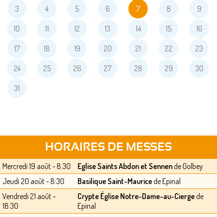
3
4
5
6
7
8
9
10
11
12
13
14
15
16
17
18
19
20
21
22
23
24
25
26
27
28
29
30
31
HORAIRES DE MESSES
Mercredi 19 août - 8:30
Eglise Saints Abdon et Sennen
de Golbey
Jeudi 20 août - 8:30
Basilique Saint-Maurice
de Epinal
Vendredi 21 août -
Crypte Église Notre-Dame-au-Cierge
de
18:30
Epinal