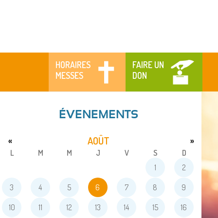
HORAIRES
FAIRE UN
MESSES
DON
ÉVENEMENTS
AOÛT
«
»
L
M
M
J
V
S
D
1
2
3
4
5
6
7
8
9
10
11
12
13
14
15
16