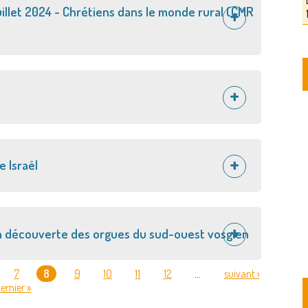
juillet 2024 - Chrétiens dans le monde rural (CMR
e Israël
 la découverte des orgues du sud-ouest vosgien
7
8
9
10
11
12
…
suivant ›
ernier »