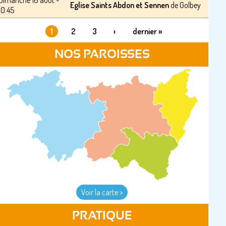
Dimanche 16 août -
Eglise Saints Abdon et Sennen
de Golbey
10:45
1
2
3
›
dernier »
PAGES
NOS PAROISSES
Voir la carte >
PRATIQUE