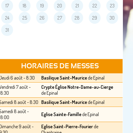
17
18
19
20
21
22
23
24
25
26
27
28
29
30
31
HORAIRES DE MESSES
Jeudi 6 août - 8:30
Basilique Saint-Maurice
de Epinal
Vendredi 7 août -
Crypte Église Notre-Dame-au-Cierge
18:30
de Epinal
Samedi 8 août - 8:30
Basilique Saint-Maurice
de Epinal
Samedi 8 août -
Eglise Sainte-Famille
de Epinal
18:00
Dimanche 9 août -
Eglise Saint-Pierre-Fourier
de
9:30
Chantraine