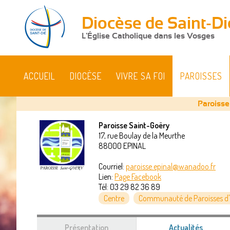
Diocèse de Saint-Di
L'Église Catholique dans les Vosges
ACCUEIL
DIOCÈSE
VIVRE SA FOI
PAROISSES
Paroisse
Paroisse Saint-Goëry
17, rue Boulay de la Meurthe
Vous
88000
EPINAL
êtes
Courriel:
paroisse.epinal@wanadoo.fr
Lien:
Page Facebook
ici
Tél:
03 29 82 36 89
Centre
Communauté de Paroisses d'
Présentation
Actualités
(onglet