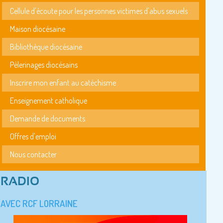
Cellule d'écoute pour les personnes victimes d'abus sexuels
Maison diocésaine
Bibliothèque diocésaine
Pèlerinages diocésains
Inscrire mon enfant au catéchisme
Enseignement catholique
Demande de documents
Offres d'emploi
Nous contacter
RADIO
AVEC RCF LORRAINE