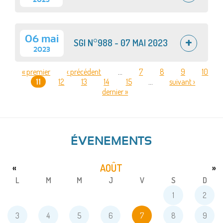
2023
06 mai
SGI N°988 - 07 MAI 2023
2023
« premier
‹ précédent
…
7
8
9
10
11
12
13
14
15
…
suivant ›
PAGES
dernier »
ÉVENEMENTS
AOÛT
«
»
L
M
M
J
V
S
D
1
2
3
4
5
6
7
8
9