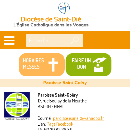
Diocèse de Saint-Dié
L'Église Catholique dans les Vosges
Rechercher
HORAIRES
FAIRE UN
MESSES
DON
Paroisse Saint-Goëry
Paroisse Saint-Goëry
17, rue Boulay de la Meurthe
Vous
88000
EPINAL
êtes
Courriel:
paroisse.epinal@wanadoo.fr
Lien:
Page Facebook
ici
Tél:
03 29 82 36 89