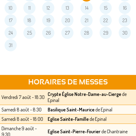
10
11
12
13
14
15
16
17
18
19
20
21
22
23
24
25
26
27
28
29
30
31
HORAIRES DE MESSES
Crypte Église Notre-Dame-au-Cierge
de
Vendredi 7 août - 18:30
Epinal
Samedi 8 août - 8:30
Basilique Saint-Maurice
de Epinal
Samedi 8 août - 18:00
Eglise Sainte-Famille
de Epinal
Dimanche 9 août -
Eglise Saint-Pierre-Fourier
de Chantraine
9:30