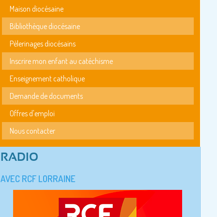
Maison diocésaine
Bibliothèque diocésaine
Pèlerinages diocésains
Inscrire mon enfant au catéchisme
Enseignement catholique
Demande de documents
Offres d'emploi
Nous contacter
RADIO
AVEC RCF LORRAINE