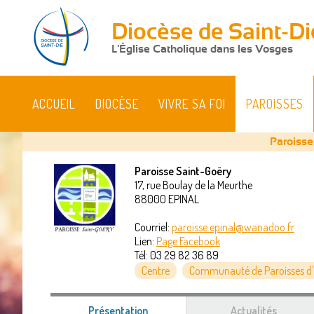
Diocèse de Saint-Di
L'Église Catholique dans les Vosges
ACCUEIL
DIOCÈSE
VIVRE SA FOI
PAROISSES
Paroisse
Paroisse Saint-Goëry
17, rue Boulay de la Meurthe
Vous
88000
EPINAL
êtes
Courriel:
paroisse.epinal@wanadoo.fr
Lien:
Page Facebook
ici
Tél:
03 29 82 36 89
Centre
Communauté de Paroisses d'
Présentation
(onglet
Actualités