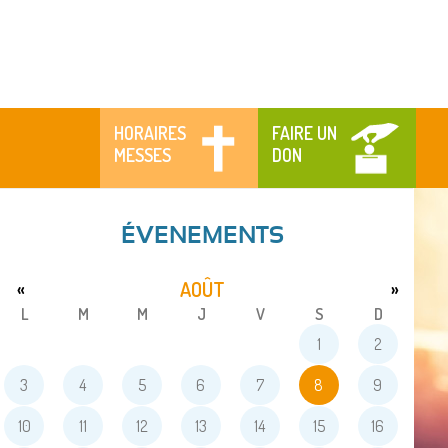
HORAIRES
FAIRE UN
MESSES
DON
ÉVENEMENTS
AOÛT
«
»
L
M
M
J
V
S
D
1
2
3
4
5
6
7
8
9
10
11
12
13
14
15
16