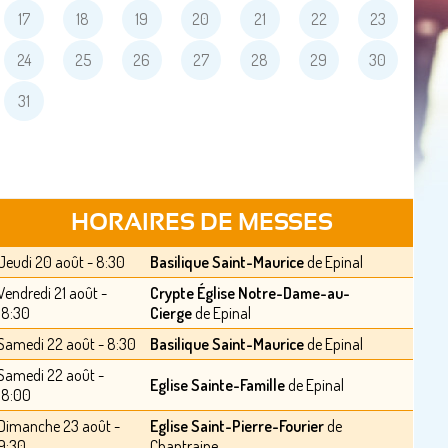
17
18
19
20
21
22
23
24
25
26
27
28
29
30
31
HORAIRES DE MESSES
Jeudi 20 août - 8:30
Basilique Saint-Maurice
de Epinal
Vendredi 21 août -
Crypte Église Notre-Dame-au-
18:30
Cierge
de Epinal
Samedi 22 août - 8:30
Basilique Saint-Maurice
de Epinal
Samedi 22 août -
Eglise Sainte-Famille
de Epinal
18:00
Dimanche 23 août -
Eglise Saint-Pierre-Fourier
de
9:30
Chantraine