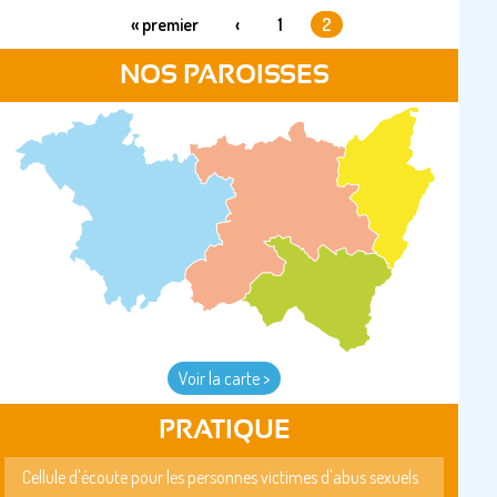
« premier
‹
1
2
PAGES
NOS PAROISSES
Voir la carte >
PRATIQUE
Cellule d'écoute pour les personnes victimes d'abus sexuels