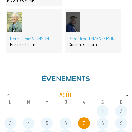
03 29 36 91 06
Père Daniel VOINSON
Père Gilbert NZENZEMON
Prêtre retraité
Curé In Solidum
ÉVENEMENTS
AOÛT
«
»
L
M
M
J
V
S
D
1
2
3
4
5
6
7
8
9