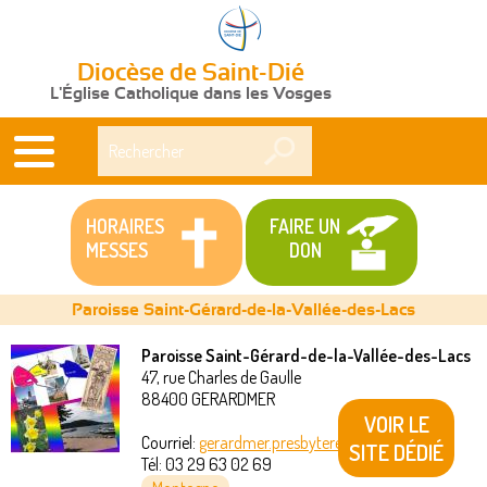
Diocèse de Saint-Dié
L'Église Catholique dans les Vosges
Rechercher
HORAIRES
FAIRE UN
MESSES
DON
Paroisse Saint-Gérard-de-la-Vallée-des-Lacs
Paroisse Saint-Gérard-de-la-Vallée-des-Lacs
47, rue Charles de Gaulle
Vous
88400
GERARDMER
VOIR LE
êtes
Courriel:
gerardmer.presbytere@akeonet.com
SITE DÉDIÉ
Tél:
03 29 63 02 69
ici