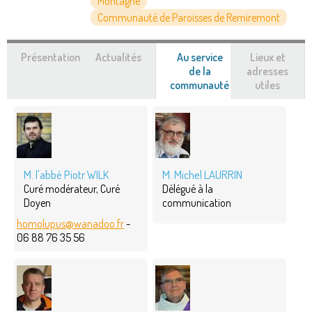
Montagne
Communauté de Paroisses de Remiremont
Présentation
Actualités
Au service
Lieux et
de la
adresses
communauté
(onglet
utiles
actif)
M. l'abbé Piotr WILK
M. Michel LAURRIN
Curé modérateur, Curé
Délégué à la
Doyen
communication
homolupus@wanadoo.fr
-
06 88 76 35 56