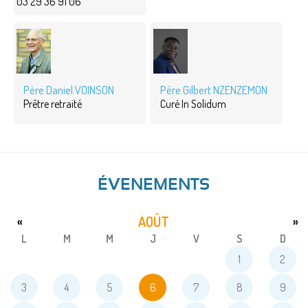
03 29 36 91 06
Père Daniel VOINSON
Père Gilbert NZENZEMON
Prêtre retraité
Curé In Solidum
ÉVENEMENTS
AOÛT
«
»
L
M
M
J
V
S
D
1
2
3
4
5
6
7
8
9