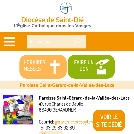
Diocèse de Saint-Dié
L'Église Catholique dans les Vosges
Rechercher
HORAIRES
FAIRE UN
MESSES
DON
Paroisse Saint-Gérard-de-la-Vallée-des-Lacs
Paroisse Saint-Gérard-de-la-Vallée-des-Lacs
47, rue Charles de Gaulle
Vous
88400
GERARDMER
VOIR LE
êtes
Courriel:
gerardmer.presbytere@akeonet.com
SITE DÉDIÉ
Tél:
03 29 63 02 69
ici