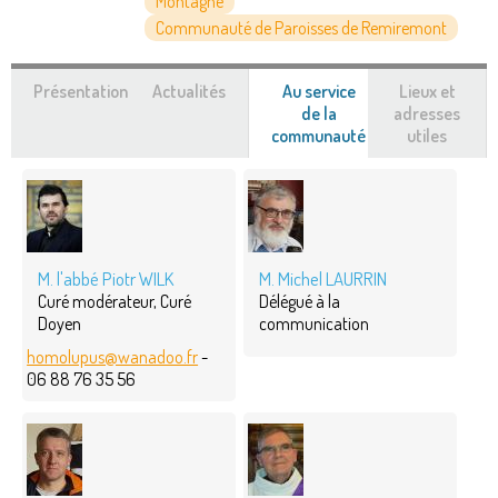
Montagne
Communauté de Paroisses de Remiremont
Présentation
Actualités
Au service
Lieux et
de la
adresses
communauté
(onglet
utiles
actif)
M. l'abbé Piotr WILK
M. Michel LAURRIN
Curé modérateur, Curé
Délégué à la
Doyen
communication
homolupus@wanadoo.fr
-
06 88 76 35 56