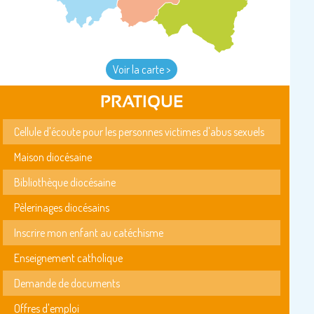
Voir la carte >
PRATIQUE
Cellule d'écoute pour les personnes victimes d'abus sexuels
Maison diocésaine
Bibliothèque diocésaine
Pèlerinages diocésains
Inscrire mon enfant au catéchisme
Enseignement catholique
Demande de documents
Offres d'emploi