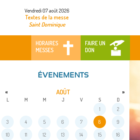
Vendredi 07 août 2026
Textes de la messe
Saint Dominique
HORAIRES
FAIRE UN
MESSES
DON
ÉVENEMENTS
AOÛT
«
»
L
M
M
J
V
S
D
1
2
3
4
5
6
7
8
9
10
11
12
13
14
15
16