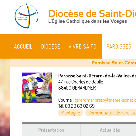
Diocèse de Saint-Di
L'Église Catholique dans les Vosges
ACCUEIL
DIOCÈSE
VIVRE SA FOI
PAROISSES
Paroisse Saint-Géra
Paroisse Saint-Gérard-de-la-Vallée-d
47, rue Charles de Gaulle
Vous
88400
GERARDMER
êtes
Courriel:
gerardmer.presbytere@akeonet
Tél:
03 29 63 02 69
ici
Montagne
Communauté de Paroisse
Présentation
Actualités