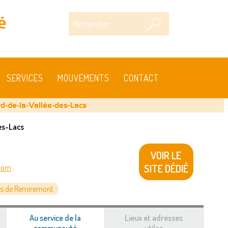
Rechercher
é
SERVICES
MOUVEMENTS
CONTACT
rd-de-la-Vallée-des-Lacs
es-Lacs
VOIR LE
SITE DÉDIÉ
.com
s de Remiremont
Au service de la
Lieux et adresses