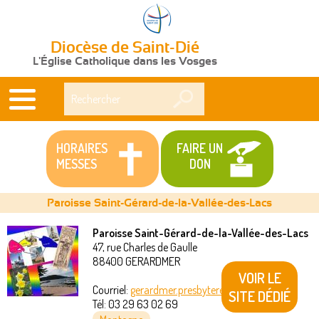
Diocèse de Saint-Dié
L'Église Catholique dans les Vosges
Rechercher
HORAIRES
FAIRE UN
MESSES
DON
Paroisse Saint-Gérard-de-la-Vallée-des-Lacs
Paroisse Saint-Gérard-de-la-Vallée-des-Lacs
47, rue Charles de Gaulle
Vous
88400
GERARDMER
VOIR LE
êtes
Courriel:
gerardmer.presbytere@akeonet.com
SITE DÉDIÉ
Tél:
03 29 63 02 69
ici