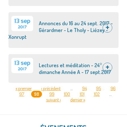
13 sep
Annonces du 16 au 24 sept. 2017 -
2017
Gérardmer - Le Tholy - Liézey -
Xonrupt
13 sep
Lectures et méditation - 24°
2017
dimanche Année A - 17 sept.2017
« premier
‹ précédent
…
94
95
96
97
98
99
100
101
102
…
PAGES
suivant ›
dernier »