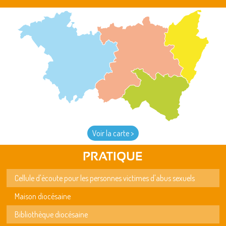
Voir la carte >
PRATIQUE
Cellule d'écoute pour les personnes victimes d'abus sexuels
Maison diocésaine
Bibliothèque diocésaine