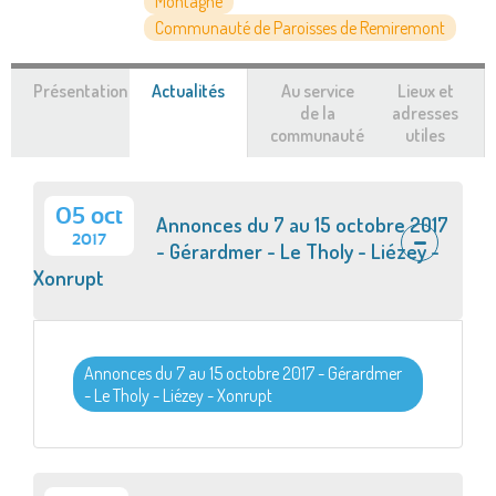
Montagne
Communauté de Paroisses de Remiremont
Présentation
Actualités
(onglet
Au service
Lieux et
actif)
de la
adresses
communauté
utiles
05 oct
Annonces du 7 au 15 octobre 2017
2017
- Gérardmer - Le Tholy - Liézey -
Xonrupt
Annonces du 7 au 15 octobre 2017 - Gérardmer
- Le Tholy - Liézey - Xonrupt