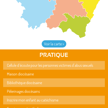
Voir la carte >
PRATIQUE
Cellule d'écoute pour les personnes victimes d'abus sexuels
Maison diocésaine
Bibliothèque diocésaine
Pèlerinages diocésains
Inscrire mon enfant au catéchisme