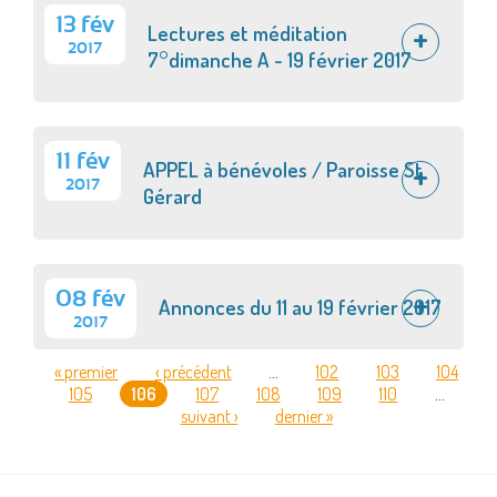
13 fév
Lectures et méditation
2017
7°dimanche A - 19 février 2017
11 fév
APPEL à bénévoles / Paroisse St
2017
Gérard
08 fév
Annonces du 11 au 19 février 2017
2017
« premier
‹ précédent
…
102
103
104
105
106
107
108
109
110
…
PAGES
suivant ›
dernier »