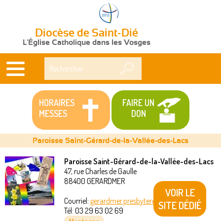
Diocèse de Saint-Dié
L'Église Catholique dans les Vosges
Rechercher
HORAIRES
FAIRE UN
MESSES
DON
Paroisse Saint-Gérard-de-la-Vallée-des-Lacs
Paroisse Saint-Gérard-de-la-Vallée-des-Lacs
47, rue Charles de Gaulle
Vous
88400
GERARDMER
VOIR LE
êtes
Courriel:
gerardmer.presbytere@akeonet.com
SITE DÉDIÉ
Tél:
03 29 63 02 69
ici