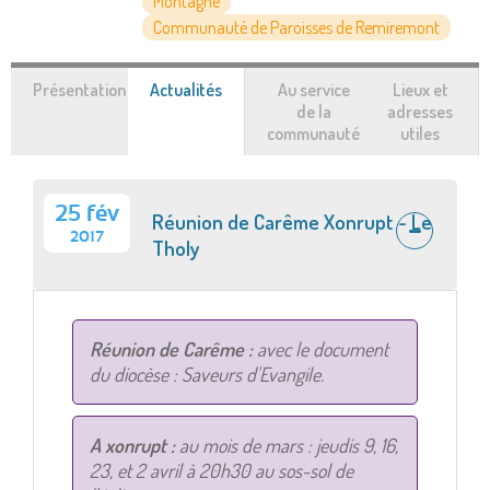
Montagne
Communauté de Paroisses de Remiremont
Présentation
Actualités
(onglet
Au service
Lieux et
actif)
de la
adresses
communauté
utiles
25 fév
Réunion de Carême Xonrupt - Le
2017
Tholy
Réunion de Carême :
avec le document
du diocèse : Saveurs d'Evangile.
A xonrupt :
au mois de mars : jeudis 9, 16,
23, et 2 avril à 20h30 au sos-sol de