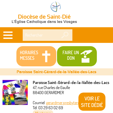
Diocèse de Saint-Dié
L'Église Catholique dans les Vosges
Rechercher
HORAIRES
FAIRE UN
MESSES
DON
Paroisse Saint-Gérard-de-la-Vallée-des-Lacs
Paroisse Saint-Gérard-de-la-Vallée-des-Lacs
47, rue Charles de Gaulle
Vous
88400
GERARDMER
VOIR LE
êtes
Courriel:
gerardmer.presbytere@akeonet.com
SITE DÉDIÉ
Tél:
03 29 63 02 69
ici