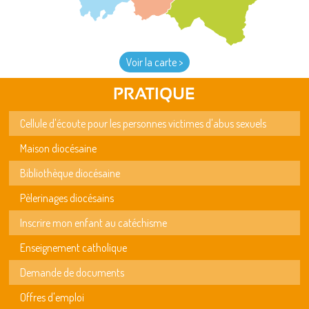
Voir la carte >
PRATIQUE
Cellule d'écoute pour les personnes victimes d'abus sexuels
Maison diocésaine
Bibliothèque diocésaine
Pèlerinages diocésains
Inscrire mon enfant au catéchisme
Enseignement catholique
Demande de documents
Offres d'emploi