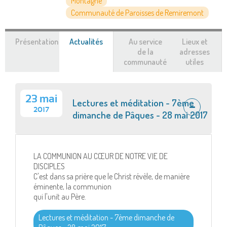
Montagne
Communauté de Paroisses de Remiremont
Présentation
Actualités
(onglet
Au service
Lieux et
actif)
de la
adresses
communauté
utiles
23 mai
Lectures et méditation - 7ème
2017
dimanche de Pâques - 28 mai 2017
LA COMMUNION AU CŒUR DE NOTRE VIE DE
DISCIPLES
C'est dans sa prière que le Christ révèle, de manière
éminente, la communion
qui l'unit au Père.
Lectures et méditation - 7ème dimanche de