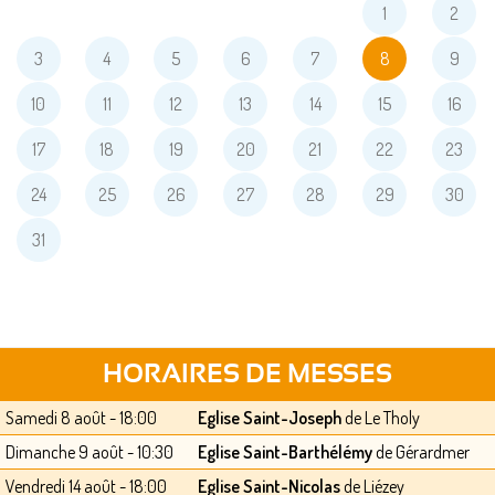
1
2
3
4
5
6
7
8
9
10
11
12
13
14
15
16
17
18
19
20
21
22
23
24
25
26
27
28
29
30
31
HORAIRES DE MESSES
Samedi 8 août - 18:00
Eglise Saint-Joseph
de Le Tholy
Dimanche 9 août - 10:30
Eglise Saint-Barthélémy
de Gérardmer
Vendredi 14 août - 18:00
Eglise Saint-Nicolas
de Liézey