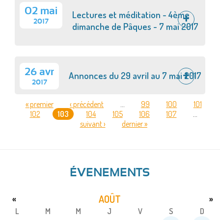
02 mai
Lectures et méditation - 4ème
2017
dimanche de Pâques - 7 mai 2017
26 avr
Annonces du 29 avril au 7 mai 2017
2017
« premier
‹ précédent
…
99
100
101
102
103
104
105
106
107
…
PAGES
suivant ›
dernier »
ÉVENEMENTS
AOÛT
«
»
L
M
M
J
V
S
D