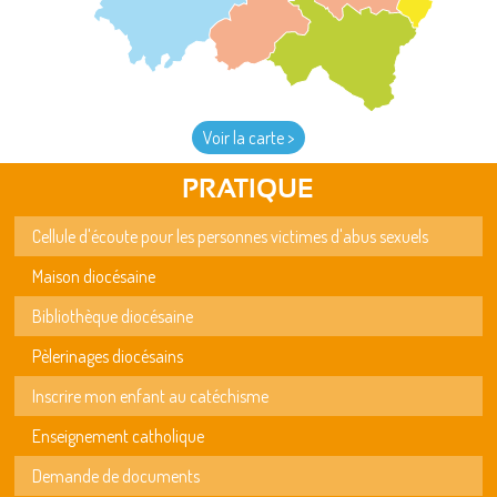
Voir la carte >
PRATIQUE
Cellule d'écoute pour les personnes victimes d'abus sexuels
Maison diocésaine
Bibliothèque diocésaine
Pèlerinages diocésains
Inscrire mon enfant au catéchisme
Enseignement catholique
Demande de documents