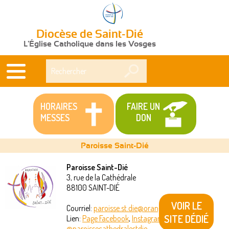
Diocèse de Saint-Dié
L'Église Catholique dans les Vosges
Rechercher
HORAIRES
FAIRE UN
MESSES
DON
Paroisse Saint-Dié
Paroisse Saint-Dié
3, rue de la Cathédrale
Vous
88100
SAINT-DIÉ
êtes
VOIR LE
Courriel:
paroisse.st.die@orange.fr
SITE DÉDIÉ
Lien:
Page Facebook
,
Instagram
ici
@paroissecathedralestdie