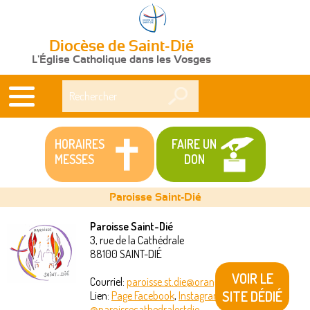
Diocèse de Saint-Dié
L'Église Catholique dans les Vosges
Rechercher
HORAIRES
FAIRE UN
MESSES
DON
Paroisse Saint-Dié
Paroisse Saint-Dié
3, rue de la Cathédrale
Vous
88100
SAINT-DIÉ
êtes
VOIR LE
Courriel:
paroisse.st.die@orange.fr
SITE DÉDIÉ
Lien:
Page Facebook
,
Instagram
ici
@paroissecathedralestdie