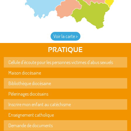
Voir la carte >
PRATIQUE
Cellule d'écoute pour les personnes victimes d'abus sexuels
Maison diocésaine
Bibliothèque diocésaine
Pèlerinages diocésains
Inscrire mon enfant au catéchisme
Enseignement catholique
Demande de documents