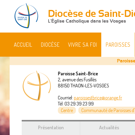
Diocèse de Saint-Di
L'Église Catholique dans les Vosges
ACCUEIL
DIOCÈSE
VIVRE SA FOI
PAROISSES
Paroisse
Paroisse Saint-Brice
2, avenue des Fusillés
Vous
88150
THAON-LES-VOSGES
êtes
Courriel:
paroissestbrice@orange.fr
Tél:
03 29 39 23 99
ici
Centre
Communauté de Paroisses d'
Présentation
Actualités