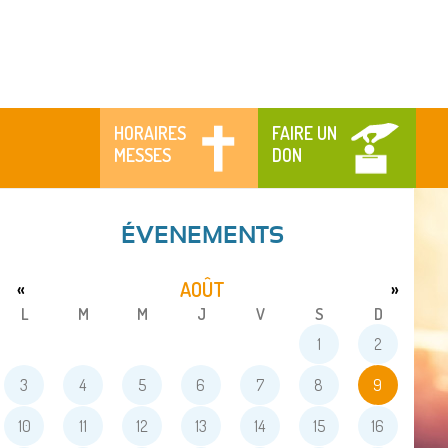
HORAIRES
FAIRE UN
MESSES
DON
ÉVENEMENTS
AOÛT
«
»
L
M
M
J
V
S
D
1
2
3
4
5
6
7
8
9
10
11
12
13
14
15
16