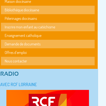
Maison diocésaine
Bibliothèque diocésaine
Pèlerinages diocésains
Inscrire mon enfant au catéchisme
Enseignement catholique
Demande de documents
Offres d'emploi
Nous contacter
RADIO
AVEC RCF LORRAINE