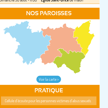
Dimanche 30 août - 11:00
Eglise Saint-Brice
de Thaon
NOS PAROISSES
Voir la carte >
PRATIQUE
Cellule d'écoute pour les personnes victimes d'abus sexuels