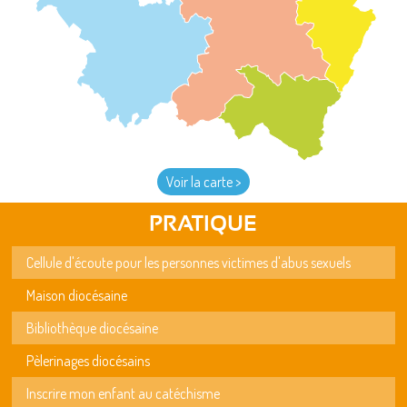
Voir la carte >
PRATIQUE
Cellule d'écoute pour les personnes victimes d'abus sexuels
Maison diocésaine
Bibliothèque diocésaine
Pèlerinages diocésains
Inscrire mon enfant au catéchisme