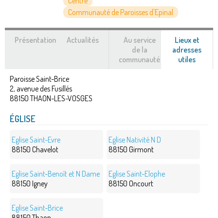
Centre
Communauté de Paroisses d'Epinal
Présentation
Actualités
Au service
Lieux et
de la
adresses
communauté
utiles
(ongle
actif)
Paroisse Saint-Brice
2, avenue des Fusillés
88150
THAON-LES-VOSGES
ÉGLISE
Eglise Saint-Evre
Eglise Nativité N D
88150 Chavelot
88150 Girmont
Eglise Saint-Benoît et N Dame
Eglise Saint-Elophe
88150 Igney
88150 Oncourt
Eglise Saint-Brice
88150 Thaon