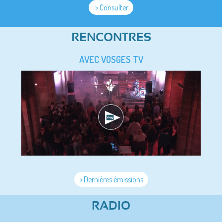
> Consulter
RENCONTRES
AVEC VOSGES TV
> Dernières émissions
RADIO