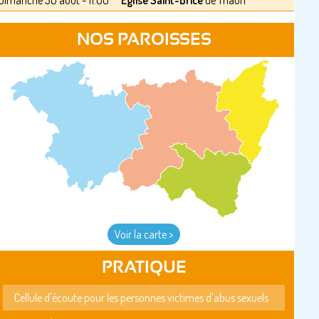
Dimanche 30 août - 11:00
Eglise Saint-Brice
de Thaon
NOS PAROISSES
Voir la carte >
PRATIQUE
Cellule d'écoute pour les personnes victimes d'abus sexuels