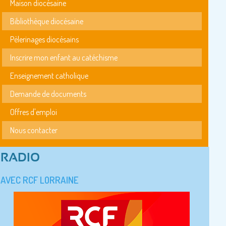
Maison diocésaine
Bibliothèque diocésaine
Pèlerinages diocésains
Inscrire mon enfant au catéchisme
Enseignement catholique
Demande de documents
Offres d'emploi
Nous contacter
RADIO
AVEC RCF LORRAINE