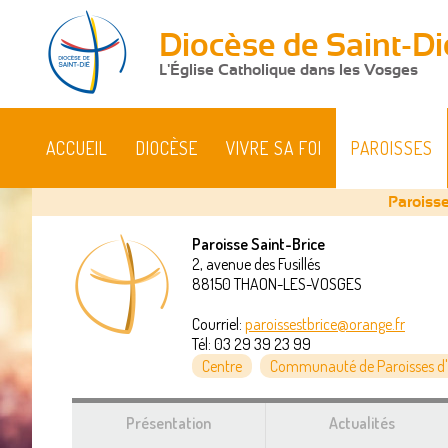
Diocèse de Saint-Di
L'Église Catholique dans les Vosges
ACCUEIL
DIOCÈSE
VIVRE SA FOI
PAROISSES
Paroisse
Paroisse Saint-Brice
2, avenue des Fusillés
Vous
88150
THAON-LES-VOSGES
êtes
Courriel:
paroissestbrice@orange.fr
Tél:
03 29 39 23 99
ici
Centre
Communauté de Paroisses d'
Présentation
Actualités