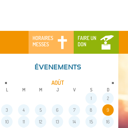
HORAIRES
FAIRE UN
MESSES
DON
ÉVENEMENTS
AOÛT
«
»
L
M
M
J
V
S
D
1
2
3
4
5
6
7
8
9
10
11
12
13
14
15
16