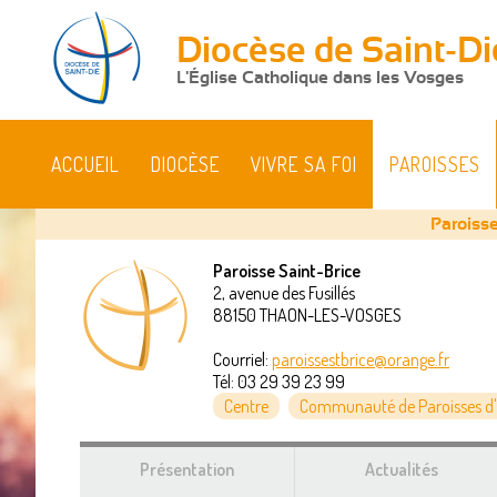
Diocèse de Saint-Di
L'Église Catholique dans les Vosges
ACCUEIL
DIOCÈSE
VIVRE SA FOI
PAROISSES
Paroisse
Paroisse Saint-Brice
2, avenue des Fusillés
Vous
88150
THAON-LES-VOSGES
êtes
Courriel:
paroissestbrice@orange.fr
Tél:
03 29 39 23 99
ici
Centre
Communauté de Paroisses d'
Présentation
Actualités