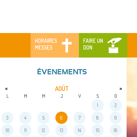
HORAIRES
FAIRE UN
MESSES
DON
ÉVENEMENTS
AOÛT
«
»
L
M
M
J
V
S
D
1
2
3
4
5
6
7
8
9
10
11
12
13
14
15
16