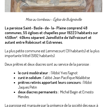
Mise au tombeau - Église de Bulgnéville
La paroisse Saint- Basle- de- la- Plaine comprend 48
communes, 55 églises et chapelles pour 19223 habitants sur
450km
²
. 40kms séparent Jainvillotte de Valfroicourt et
autant entre Robécourt et Estrennes.
La plus petite commune est Lemmecourt (31 habitants) et la plus
importante Vittel (5192 habitants).
Deux prêtres et deux diacres sont au service de la paroisse :
le curé modérateur :
l’Abbé Yves Fagnot
curé in solidum :
l'abbé Jean Pacifique Ndalibitse
prêtres retirés apportant leurs concours :
l'Abbé
Jaques Petin
deux diacres permanents :
Michel Begin et Ernesto
Mendes.
La paroisse est marquée par la présence de la société des eaux à