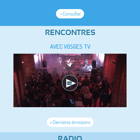
> Consulter
RENCONTRES
AVEC VOSGES TV
> Dernières émissions
RADIO