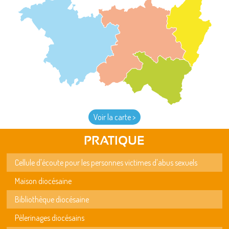
Voir la carte >
PRATIQUE
Cellule d'écoute pour les personnes victimes d'abus sexuels
Maison diocésaine
Bibliothèque diocésaine
Pèlerinages diocésains