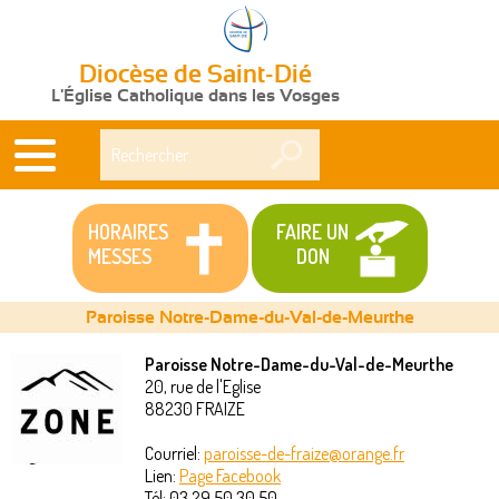
Diocèse de Saint-Dié
L'Église Catholique dans les Vosges
Rechercher
HORAIRES
FAIRE UN
MESSES
DON
Paroisse Notre-Dame-du-Val-de-Meurthe
Paroisse Notre-Dame-du-Val-de-Meurthe
20, rue de l'Eglise
Vous
88230
FRAIZE
êtes
Courriel:
paroisse-de-fraize@orange.fr
Lien:
Page Facebook
ici
Tél:
03 29 50 30 50