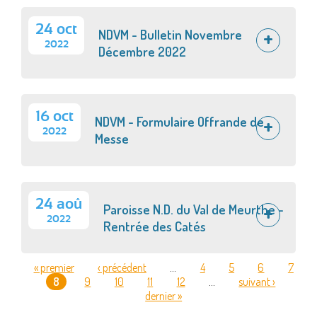
24 oct
NDVM - Bulletin Novembre
2022
Décembre 2022
16 oct
NDVM - Formulaire Offrande de
2022
Messe
24 aoû
Paroisse N.D. du Val de Meurthe -
2022
Rentrée des Catés
« premier
‹ précédent
…
4
5
6
7
8
9
10
11
12
…
suivant ›
PAGES
dernier »