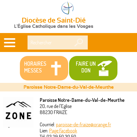
Diocèse de Saint-Dié
L'Église Catholique dans les Vosges
Rechercher
HORAIRES
FAIRE UN
MESSES
DON
Paroisse Notre-Dame-du-Val-de-Meurthe
Paroisse Notre-Dame-du-Val-de-Meurthe
20, rue de l'Eglise
Vous
88230
FRAIZE
êtes
Courriel:
paroisse-de-fraize@orange.fr
Lien:
Page Facebook
ici
Tél:
03 29 50 30 50