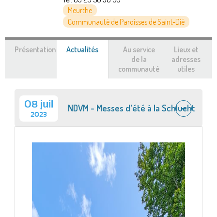
Meurthe
Communauté de Paroisses de Saint-Dié
Présentation
Actualités
(onglet
Au service
Lieux et
actif)
de la
adresses
communauté
utiles
08 juil
NDVM - Messes d'été à la Schlucht
2023