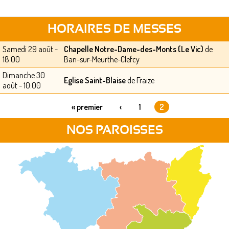
HORAIRES DE MESSES
Samedi 29 août -
Chapelle Notre-Dame-des-Monts (Le Vic)
de
18:00
Ban-sur-Meurthe-Clefcy
Dimanche 30
Eglise Saint-Blaise
de Fraize
août - 10:00
« premier
‹
1
2
PAGES
NOS PAROISSES