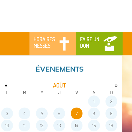
HORAIRES
FAIRE UN
MESSES
DON
ÉVENEMENTS
AOÛT
«
»
L
M
M
J
V
S
D
1
2
3
4
5
6
7
8
9
10
11
12
13
14
15
16