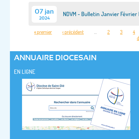
07 jan
NDVM - Bulletin Janvier Février
2024
« premier
‹ précédent
…
2
3
4
d
PAGES
ANNUAIRE DIOCESAIN
EN LIGNE