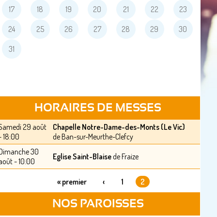
17
18
19
20
21
22
23
24
25
26
27
28
29
30
31
HORAIRES DE MESSES
Samedi 29 août
Chapelle Notre-Dame-des-Monts (Le Vic)
- 18:00
de Ban-sur-Meurthe-Clefcy
Dimanche 30
Eglise Saint-Blaise
de Fraize
août - 10:00
« premier
‹
1
2
PAGES
NOS PAROISSES