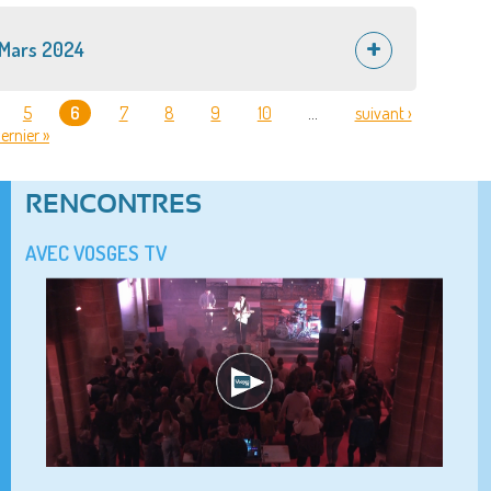
 Mars 2024
5
6
7
8
9
10
…
suivant ›
ernier »
RENCONTRES
AVEC VOSGES TV