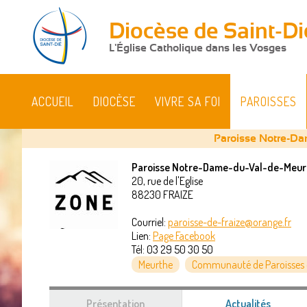
Diocèse de Saint-Di
L'Église Catholique dans les Vosges
ACCUEIL
DIOCÈSE
VIVRE SA FOI
PAROISSES
Paroisse Notre-Da
Paroisse Notre-Dame-du-Val-de-Meur
20, rue de l'Eglise
Vous
88230
FRAIZE
êtes
Courriel:
paroisse-de-fraize@orange.fr
Lien:
Page Facebook
ici
Tél:
03 29 50 30 50
Meurthe
Communauté de Paroisses d
Présentation
Actualités
(onglet