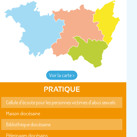
Voir la carte >
PRATIQUE
Cellule d'écoute pour les personnes victimes d'abus sexuels
Maison diocésaine
Bibliothèque diocésaine
Pèlerinages diocésains