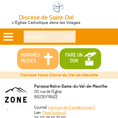
Diocèse de Saint-Dié
L'Église Catholique dans les Vosges
Rechercher
HORAIRES
FAIRE UN
MESSES
DON
Paroisse Notre-Dame-du-Val-de-Meurthe
Paroisse Notre-Dame-du-Val-de-Meurthe
20, rue de l'Eglise
Vous
88230
FRAIZE
êtes
Courriel:
paroisse-de-fraize@orange.fr
Lien:
Page Facebook
ici
Tél:
03 29 50 30 50