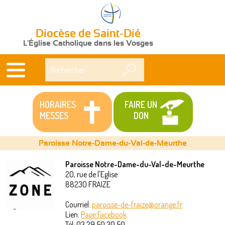
Diocèse de Saint-Dié
L'Église Catholique dans les Vosges
Rechercher
HORAIRES
FAIRE UN
MESSES
DON
Paroisse Notre-Dame-du-Val-de-Meurthe
Paroisse Notre-Dame-du-Val-de-Meurthe
20, rue de l'Eglise
Vous
88230
FRAIZE
êtes
Courriel:
paroisse-de-fraize@orange.fr
Lien:
Page Facebook
ici
Tél:
03 29 50 30 50