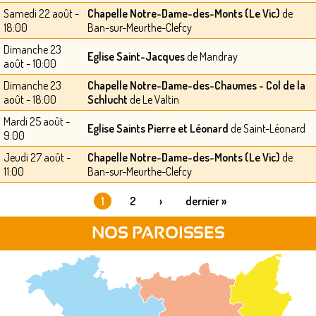
Samedi 22 août -
Chapelle Notre-Dame-des-Monts (Le Vic)
de
18:00
Ban-sur-Meurthe-Clefcy
Dimanche 23
Eglise Saint-Jacques
de Mandray
août - 10:00
Dimanche 23
Chapelle Notre-Dame-des-Chaumes - Col de la
août - 18:00
Schlucht
de Le Valtin
Mardi 25 août -
Eglise Saints Pierre et Léonard
de Saint-Léonard
9:00
Jeudi 27 août -
Chapelle Notre-Dame-des-Monts (Le Vic)
de
11:00
Ban-sur-Meurthe-Clefcy
1
2
›
dernier »
PAGES
NOS PAROISSES