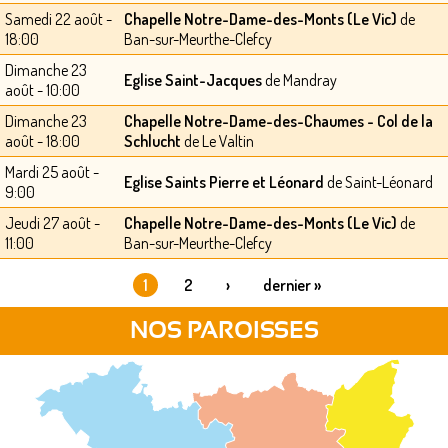
Samedi 22 août -
Chapelle Notre-Dame-des-Monts (Le Vic)
de
18:00
Ban-sur-Meurthe-Clefcy
Dimanche 23
Eglise Saint-Jacques
de Mandray
août - 10:00
Dimanche 23
Chapelle Notre-Dame-des-Chaumes - Col de la
août - 18:00
Schlucht
de Le Valtin
Mardi 25 août -
Eglise Saints Pierre et Léonard
de Saint-Léonard
9:00
Jeudi 27 août -
Chapelle Notre-Dame-des-Monts (Le Vic)
de
11:00
Ban-sur-Meurthe-Clefcy
1
2
›
dernier »
PAGES
NOS PAROISSES