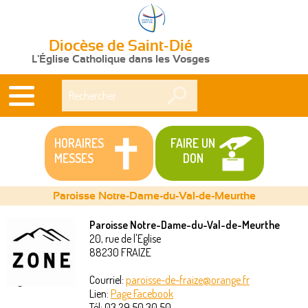
Diocèse de Saint-Dié
L'Église Catholique dans les Vosges
Rechercher
HORAIRES
FAIRE UN
MESSES
DON
Paroisse Notre-Dame-du-Val-de-Meurthe
Paroisse Notre-Dame-du-Val-de-Meurthe
20, rue de l'Eglise
Vous
88230
FRAIZE
êtes
Courriel:
paroisse-de-fraize@orange.fr
Lien:
Page Facebook
ici
Tél:
03 29 50 30 50