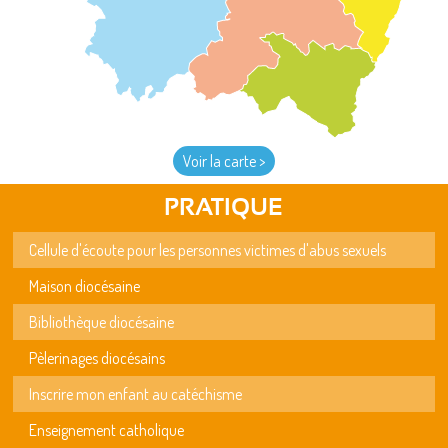
Voir la carte >
PRATIQUE
Cellule d'écoute pour les personnes victimes d'abus sexuels
Maison diocésaine
Bibliothèque diocésaine
Pèlerinages diocésains
Inscrire mon enfant au catéchisme
Enseignement catholique