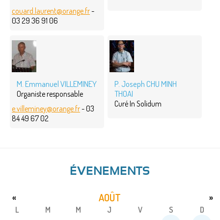
couard.laurent@orange.fr
-
03 29 36 91 06
M. Emmanuel VILLEMINEY
P. Joseph CHU MINH
THOAI
Organiste responsable
Curé In Solidum
e.villeminey@orange.fr
- 03
84 49 67 02
ÉVENEMENTS
AOÛT
«
»
L
M
M
J
V
S
D