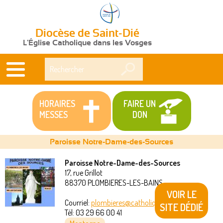
Diocèse de Saint-Dié
L'Église Catholique dans les Vosges
Rechercher
HORAIRES
FAIRE UN
MESSES
DON
Paroisse Notre-Dame-des-Sources
Paroisse Notre-Dame-des-Sources
17, rue Grillot
Vous
88370
PLOMBIERES-LES-BAINS
VOIR LE
êtes
Courriel:
plombieres@catholique88.fr
SITE DÉDIÉ
Tél:
03 29 66 00 41
ici