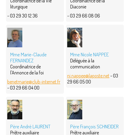
Coordinatrice de la Vie
Coordinatrice de la
liturgique
Diaconie
- 03 29 30 12 36
- 03 29 66 08 06
Mme Marie-Claude
Mme Nicole NAPPEE
FERNANDEZ
Déléguée à la
Coordinatrice de
communication
l'Annonce de la foi
ni.nappee@laposte.net
- 03
benetmarie@club-internet.fr
29 66 05 00
- 03 29 66 04 00
Père André LAURENT
Père François SCHNEIDER
Prêtre auxiliaire
Prêtre auxiliaire