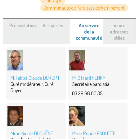
Montagne
Communauté de Paroisses de Remiremont
Présentation
Actualités
Au service
Lieux et
de la
adresses
communauté
(onglet
utiles
actif)
M. l'abbé Claude DURUPT
M. Gérard HENRY
Curé modérateur, Curé
Secrétaire paroissial
Doyen
- 03 29 66 00 35
Mme Nicole DUCHÊNE
Mme Renée PAOLETTI