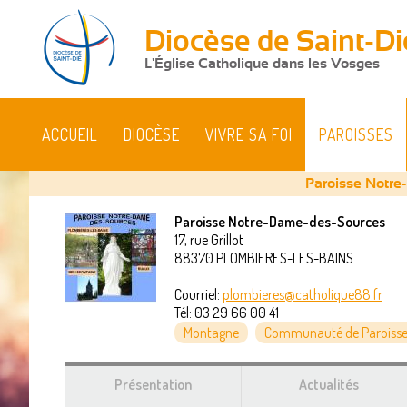
Diocèse de Saint-Di
L'Église Catholique dans les Vosges
ACCUEIL
DIOCÈSE
VIVRE SA FOI
PAROISSES
Paroisse Notre
Paroisse Notre-Dame-des-Sources
17, rue Grillot
Vous
88370
PLOMBIERES-LES-BAINS
êtes
Courriel:
plombieres@catholique88.fr
Tél:
03 29 66 00 41
ici
Montagne
Communauté de Paroisse
Présentation
Actualités