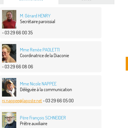
actif)
M. Gérard HENRY
Secrétaire paroissial
- 03 29 66 00 35
Mme Renée PAOLETTI
Coordinatrice de la Diaconie
- 03 29 66 08 06
Mme Nicole NAPPEE
Déléguée à la communication
ni.nappee@laposte.net
- 03 29 66 05 00
Père François SCHNEIDER
Prêtre auxiliaire