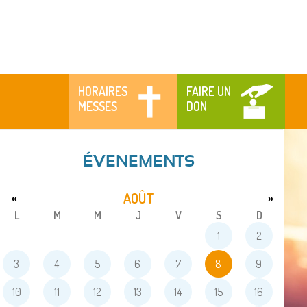
HORAIRES
FAIRE UN
MESSES
DON
ÉVENEMENTS
AOÛT
«
»
L
M
M
J
V
S
D
1
2
3
4
5
6
7
8
9
10
11
12
13
14
15
16