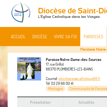
Diocèse de Saint-Di
L'Église Catholique dans les Vosges
ACCUEIL
DIOCÈSE
VIVRE SA FOI
PAROISSES
Paroisse Notre
Paroisse Notre-Dame-des-Sources
17, rue Grillot
Vous
88370
PLOMBIERES-LES-BAINS
êtes
Courriel:
plombieres@catholique88.fr
Tél:
03 29 66 00 41
ici
Montagne
Communauté de Paroisse
Présentation
Actualités