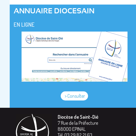
ANNUAIRE DIOCESAIN
EN LIGNE
> Consulter
Diocèse de Saint-Dié
7 Rue de la Préfecture
88000
EPINAL
Tél:
03 29 82 21 63