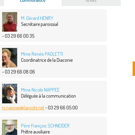
communauté
(onglet
utiles
actif)
M. Gérard HENRY
Secrétaire paroissial
- 03 29 66 00 35
Mme Renée PAOLETTI
Coordinatrice de la Diaconie
- 03 29 66 08 06
Mme Nicole NAPPEE
Déléguée à la communication
ni.nappee@laposte.net
- 03 29 66 05 00
Père François SCHNEIDER
Prêtre auxiliaire