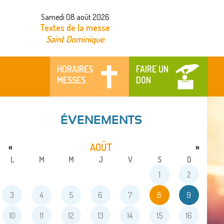
Samedi 08 août 2026
Textes de la messe
Saint Dominique
HORAIRES
FAIRE UN
MESSES
DON
ÉVENEMENTS
AOÛT
«
»
L
M
M
J
V
S
D
1
2
3
4
5
6
7
8
9
10
11
12
13
14
15
16