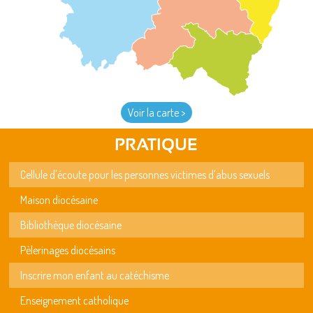
Voir la carte >
PRATIQUE
Cellule d'écoute pour les personnes victimes d'abus sexuels
Maison diocésaine
Bibliothèque diocésaine
Pèlerinages diocésains
Inscrire mon enfant au catéchisme
Enseignement catholique