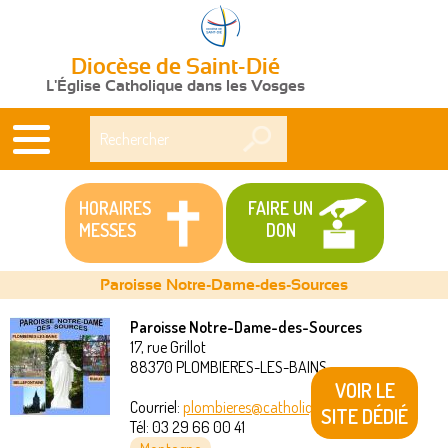
Diocèse de Saint-Dié
L'Église Catholique dans les Vosges
Rechercher
HORAIRES
FAIRE UN
MESSES
DON
Paroisse Notre-Dame-des-Sources
Paroisse Notre-Dame-des-Sources
17, rue Grillot
Vous
88370
PLOMBIERES-LES-BAINS
VOIR LE
êtes
Courriel:
plombieres@catholique88.fr
SITE DÉDIÉ
Tél:
03 29 66 00 41
ici