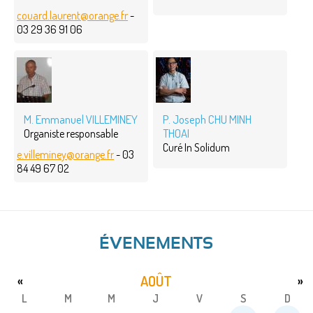
couard.laurent@orange.fr
-
03 29 36 91 06
M. Emmanuel VILLEMINEY
P. Joseph CHU MINH
THOAI
Organiste responsable
Curé In Solidum
e.villeminey@orange.fr
- 03
84 49 67 02
ÉVENEMENTS
AOÛT
«
»
L
M
M
J
V
S
D