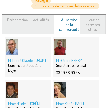
Montagne
Communauté de Paroisses de Remiremont
Présentation
Actualités
Au service
Lieux et
de la
adresses
communauté
(onglet
utiles
actif)
M. l'abbé Claude DURUPT
M. Gérard HENRY
Curé modérateur, Curé
Secrétaire paroissial
Doyen
- 03 29 66 00 35
Mme Nicole DUCHÊNE
Mme Renée PAOLETTI