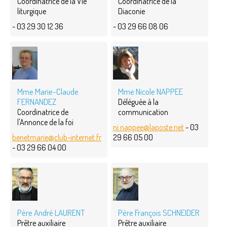
Coordinatrice de la Vie
Coordinatrice de la
liturgique
Diaconie
- 03 29 30 12 36
- 03 29 66 08 06
Mme Marie-Claude
Mme Nicole NAPPEE
FERNANDEZ
Déléguée à la
Coordinatrice de
communication
l'Annonce de la foi
ni.nappee@laposte.net
- 03
benetmarie@club-internet.fr
29 66 05 00
- 03 29 66 04 00
Père André LAURENT
Père François SCHNEIDER
Prêtre auxiliaire
Prêtre auxiliaire