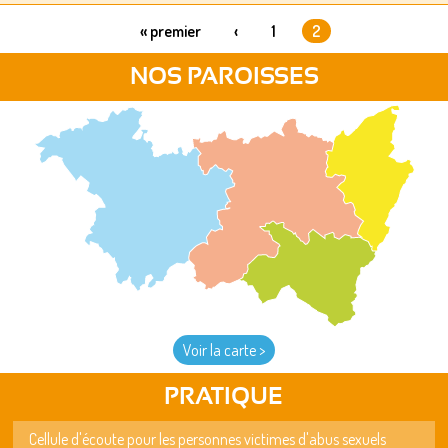
« premier
‹
1
2
PAGES
NOS PAROISSES
Voir la carte >
PRATIQUE
Cellule d'écoute pour les personnes victimes d'abus sexuels