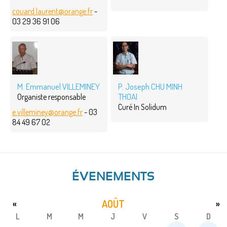
couard.laurent@orange.fr
-
03 29 36 91 06
M. Emmanuel VILLEMINEY
P. Joseph CHU MINH
THOAI
Organiste responsable
Curé In Solidum
e.villeminey@orange.fr
- 03
84 49 67 02
ÉVENEMENTS
AOÛT
«
»
L
M
M
J
V
S
D