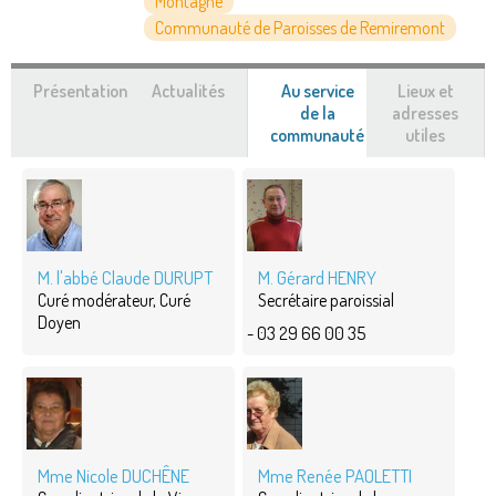
Montagne
Communauté de Paroisses de Remiremont
Présentation
Actualités
Au service
Lieux et
de la
adresses
communauté
(onglet
utiles
actif)
M. l'abbé Claude DURUPT
M. Gérard HENRY
Curé modérateur, Curé
Secrétaire paroissial
Doyen
- 03 29 66 00 35
Mme Nicole DUCHÊNE
Mme Renée PAOLETTI