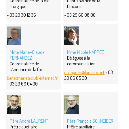
Coordinatrice de la Vie
Coordinatrice de la
liturgique
Diaconie
- 03 29 30 12 36
- 03 29 66 08 06
Mme Marie-Claude
Mme Nicole NAPPEE
FERNANDEZ
Déléguée à la
Coordinatrice de
communication
l'Annonce de la foi
ni.nappee@laposte.net
- 03
benetmarie@club-internet.fr
29 66 05 00
- 03 29 66 04 00
Père André LAURENT
Père François SCHNEIDER
Prêtre auxiliaire
Prêtre auxiliaire