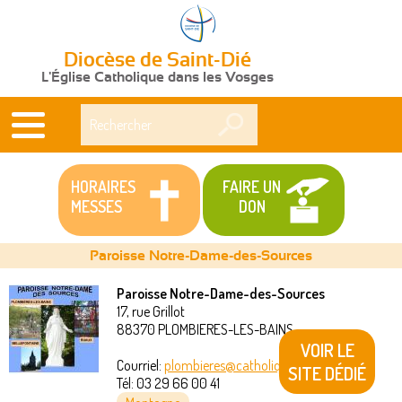
Diocèse de Saint-Dié
L'Église Catholique dans les Vosges
Rechercher
HORAIRES
FAIRE UN
MESSES
DON
Paroisse Notre-Dame-des-Sources
Paroisse Notre-Dame-des-Sources
17, rue Grillot
Vous
88370
PLOMBIERES-LES-BAINS
VOIR LE
êtes
Courriel:
plombieres@catholique88.fr
SITE DÉDIÉ
Tél:
03 29 66 00 41
ici