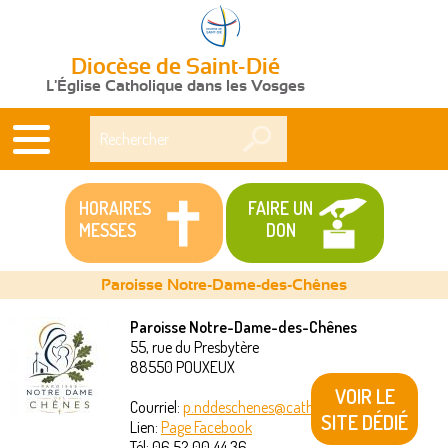
Diocèse de Saint-Dié
L'Église Catholique dans les Vosges
Rechercher
HORAIRES
FAIRE UN
MESSES
DON
Paroisse Notre-Dame-des-Chênes
Paroisse Notre-Dame-des-Chênes
55, rue du Presbytère
Vous
88550
POUXEUX
êtes
VOIR LE
Courriel:
p.nddeschenes@catholique88.fr
SITE DÉDIÉ
Lien:
Page Facebook
ici
Tél:
06 52 00 44 36