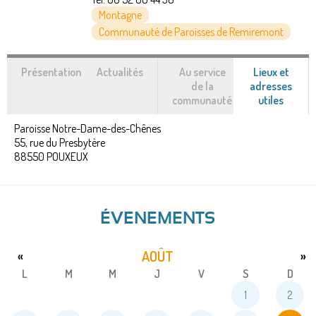
Montagne
Communauté de Paroisses de Remiremont
Présentation
Actualités
Au service
Lieux et
de la
adresses
communauté
utiles
(ongle
actif)
Paroisse Notre-Dame-des-Chênes
55, rue du Presbytère
88550
POUXEUX
ÉVENEMENTS
AOÛT
«
»
L
M
M
J
V
S
D
1
2