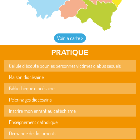
Voir la carte >
PRATIQUE
Cellule d'écoute pour les personnes victimes d'abus sexuels
Maison diocésaine
Bibliothèque diocésaine
Pèlerinages diocésains
Inscrire mon enfant au catéchisme
Enseignement catholique
Demande de documents