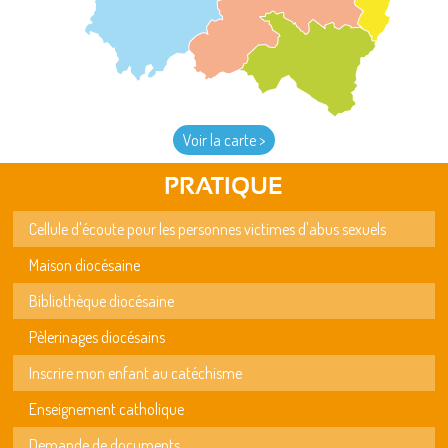
Voir la carte >
PRATIQUE
Cellule d'écoute pour les personnes victimes d'abus sexuels
Maison diocésaine
Bibliothèque diocésaine
Pèlerinages diocésains
Inscrire mon enfant au catéchisme
Enseignement catholique
Demande de documents