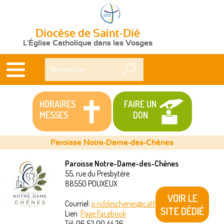
Diocèse de Saint-Dié
L'Église Catholique dans les Vosges
Rechercher
HORAIRES
FAIRE UN
MESSES
DON
Paroisse Notre-Dame-des-Chênes
Paroisse Notre-Dame-des-Chênes
55, rue du Presbytère
Vous
88550
POUXEUX
êtes
VOIR LE
Courriel:
p.nddeschenes@catholique88.fr
SITE DÉDIÉ
Lien:
Page Facebook
ici
Tél:
06 52 00 44 36