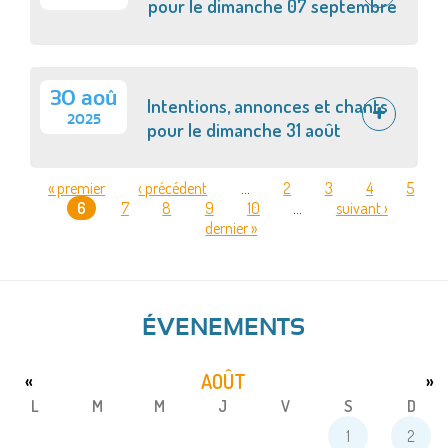
pour le dimanche 07 septembre
30 aoû
Intentions, annonces et chants
2025
pour le dimanche 31 août
« premier
‹ précédent
…
2
3
4
5
6
7
8
9
10
…
suivant ›
PAGES
dernier »
ÉVENEMENTS
AOÛT
«
»
L
M
M
J
V
S
D
1
2