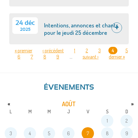
24 déc
Intentions, annonces et chants
2025
pour le jeudi 25 décembre
« premier
‹ précédent
1
2
3
4
5
6
7
8
9
…
suivant ›
dernier »
PAGES
ÉVENEMENTS
AOÛT
«
»
L
M
M
J
V
S
D
1
2
3
4
5
6
7
8
9