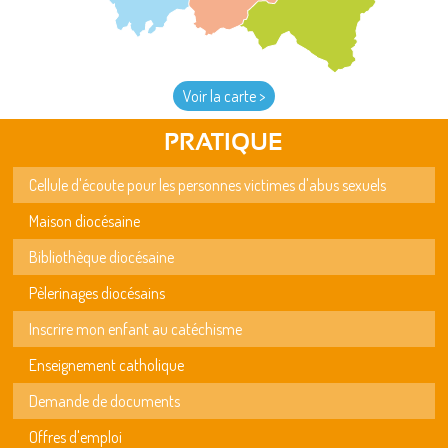
Voir la carte >
PRATIQUE
Cellule d'écoute pour les personnes victimes d'abus sexuels
Maison diocésaine
Bibliothèque diocésaine
Pèlerinages diocésains
Inscrire mon enfant au catéchisme
Enseignement catholique
Demande de documents
Offres d'emploi