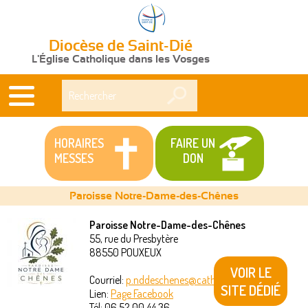
Diocèse de Saint-Dié
L'Église Catholique dans les Vosges
Rechercher
HORAIRES
FAIRE UN
MESSES
DON
Paroisse Notre-Dame-des-Chênes
Paroisse Notre-Dame-des-Chênes
55, rue du Presbytère
Vous
88550
POUXEUX
êtes
VOIR LE
Courriel:
p.nddeschenes@catholique88.fr
SITE DÉDIÉ
Lien:
Page Facebook
ici
Tél:
06 52 00 44 36