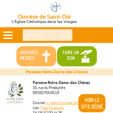
Diocèse de Saint-Dié
L'Église Catholique dans les Vosges
Rechercher
HORAIRES
FAIRE UN
MESSES
DON
Paroisse Notre-Dame-des-Chênes
Paroisse Notre-Dame-des-Chênes
55, rue du Presbytère
Vous
88550
POUXEUX
êtes
VOIR LE
Courriel:
p.nddeschenes@catholique88.fr
SITE DÉDIÉ
Lien:
Page Facebook
ici
Tél:
06 52 00 44 36