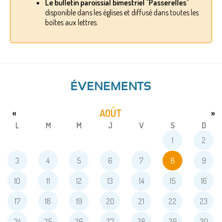
Le bulletin paroissial bimestriel "Passerelles"
disponible dans les églises et diffusé dans toutes les
boîtes aux lettres.
ÉVENEMENTS
AOÛT
«
»
L
M
M
J
V
S
D
1
2
3
4
5
6
7
8
9
10
11
12
13
14
15
16
17
18
19
20
21
22
23
24
25
26
27
28
29
30