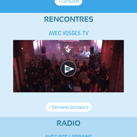
> Consulter
RENCONTRES
AVEC VOSGES TV
> Dernières émissions
RADIO
AVEC RCF LORRAINE