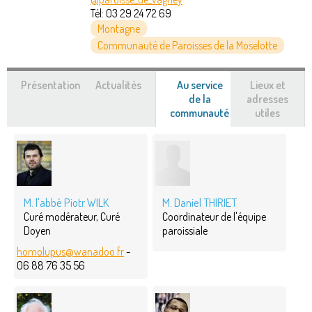
Tél:
03 29 24 72 69
Montagne
Communauté de Paroisses de la Moselotte
Présentation
Actualités
Au service
Lieux et
de la
adresses
communauté
(onglet
utiles
actif)
M. l'abbé Piotr WILK
M. Daniel THIRIET
Curé modérateur, Curé
Coordinateur de l'équipe
Doyen
paroissiale
homolupus@wanadoo.fr
-
06 88 76 35 56