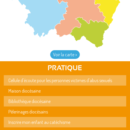
Voir la carte >
PRATIQUE
Cellule d'écoute pour les personnes victimes d'abus sexuels
Maison diocésaine
Bibliothèque diocésaine
Pèlerinages diocésains
Inscrire mon enfant au catéchisme