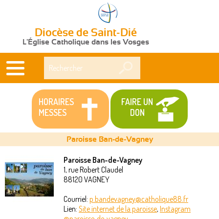
Diocèse de Saint-Dié
L'Église Catholique dans les Vosges
Rechercher
HORAIRES
FAIRE UN
MESSES
DON
Paroisse Ban-de-Vagney
Paroisse Ban-de-Vagney
1, rue Robert Claudel
Vous
88120
VAGNEY
êtes
Courriel:
p.bandevagney@catholique88.fr
Lien:
Site internet de la paroisse
,
Instagram
ici
@paroisse_de_vagney