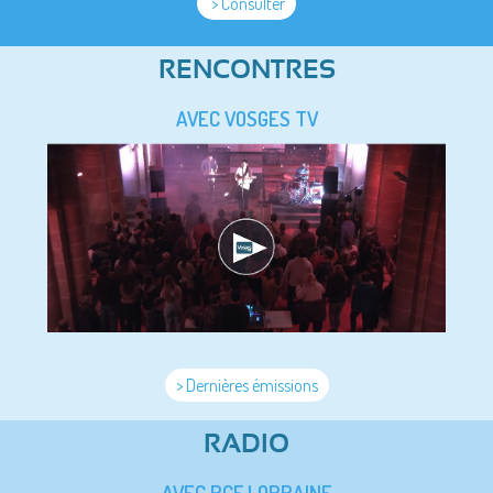
> Consulter
RENCONTRES
AVEC VOSGES TV
> Dernières émissions
RADIO
AVEC RCF LORRAINE