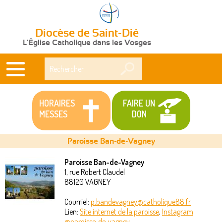
Diocèse de Saint-Dié
L'Église Catholique dans les Vosges
Rechercher
HORAIRES
FAIRE UN
MESSES
DON
Paroisse Ban-de-Vagney
Paroisse Ban-de-Vagney
1, rue Robert Claudel
Vous
88120
VAGNEY
êtes
Courriel:
p.bandevagney@catholique88.fr
Lien:
Site internet de la paroisse
,
Instagram
ici
@paroisse_de_vagney