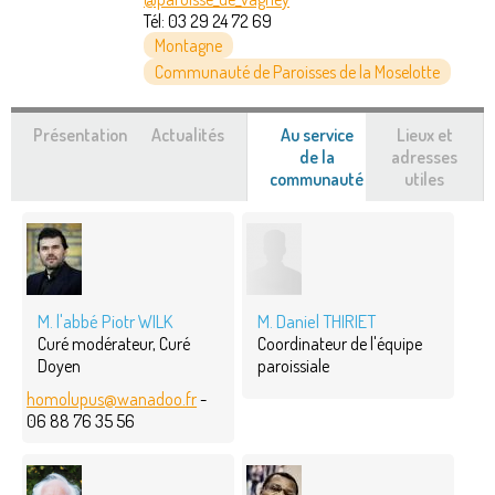
Tél:
03 29 24 72 69
Montagne
Communauté de Paroisses de la Moselotte
Présentation
Actualités
Au service
Lieux et
de la
adresses
communauté
(onglet
utiles
actif)
M. l'abbé Piotr WILK
M. Daniel THIRIET
Curé modérateur, Curé
Coordinateur de l'équipe
Doyen
paroissiale
homolupus@wanadoo.fr
-
06 88 76 35 56