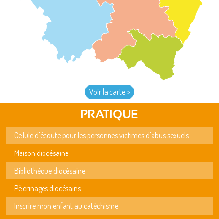
Voir la carte >
PRATIQUE
Cellule d'écoute pour les personnes victimes d'abus sexuels
Maison diocésaine
Bibliothèque diocésaine
Pèlerinages diocésains
Inscrire mon enfant au catéchisme